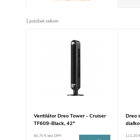
a
2
položiek celkom
d
V
e
ý
n
p
i
i
e
s
p
p
Ventilátor Dreo Tower - Cruiser
Dreo s
r
TF609-Black, 42"
diaľk
r
o
60,70 € bez DPH
111,20 