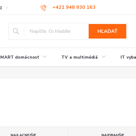
+421 948 930 163
og
Kontakt
HĽADAŤ
SMART domácnosť
TV a multimédiá
IT vyb
NAJLACNEJŠIE
NAJDRAHŠIE