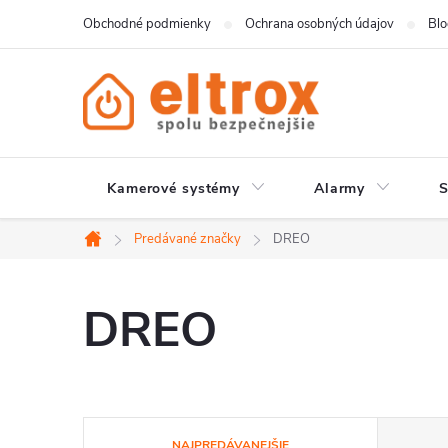
Prejsť
Obchodné podmienky
Ochrana osobných údajov
Bl
na
obsah
Kamerové systémy
Alarmy
Predávané značky
DREO
Domov
DREO
R
NAJPREDÁVANEJŠIE