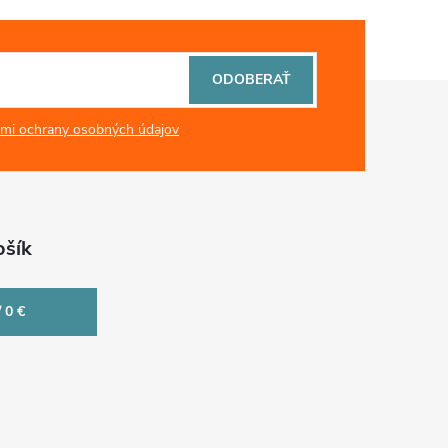
ODOBERAŤ
mi ochrany osobných údajov
šík
/
0 €