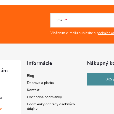
Email
Vložením e-mailu súhlasíte s
podmienka
Informácie
Nákupný ko
Blog
0
KS 
Doprava a platba
Kontakt
Obchodné podmienky
Podmienky ochrany osobných
údajov
sk