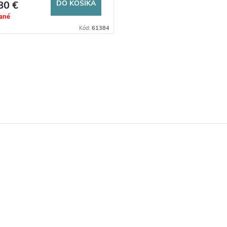
80 €
DO KOŠÍKA
ané
Kód:
61384