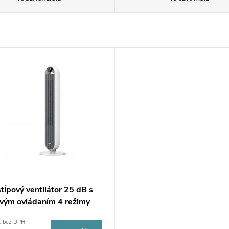
tĺpový ventilátor 25 dB s
ovým ovládaním 4 režimy
€ bez DPH