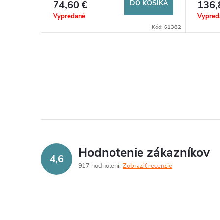
o
74,60 €
DO KOŠÍKA
136,
d
Vypredané
Vypred
d
Kód:
61382
u
u
k
O
k
v
t
t
l
o
o
á
v
d
v
Hodnotenie zákazníkov
4,6
a
917 hodnotení
Zobraziť recenzie
c
i