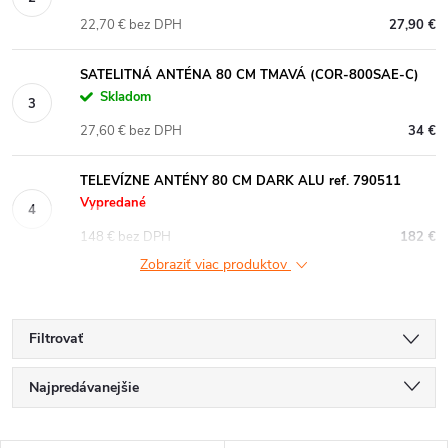
22,70 € bez DPH
27,90 €
SATELITNÁ ANTÉNA 80 CM TMAVÁ (COR-800SAE-C)
Skladom
27,60 € bez DPH
34 €
TELEVÍZNE ANTÉNY 80 CM DARK ALU ref. 790511
Vypredané
148 € bez DPH
182 €
Zobraziť viac produktov
Filtrovať
R
Najpredávanejšie
a
Najlacnejšie