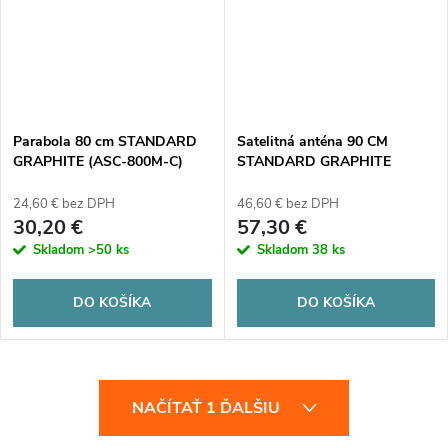
Parabola 80 cm STANDARD
Satelitná anténa 90 CM
GRAPHITE (ASC-800M-C)
STANDARD GRAPHITE
(COR-900SAE-C)
24,60 € bez DPH
46,60 € bez DPH
30,20 €
57,30 €
Skladom
>50 ks
Skladom
38 ks
DO KOŠÍKA
DO KOŠÍKA
O
NAČÍTAŤ 1 ĎALŠIU
v