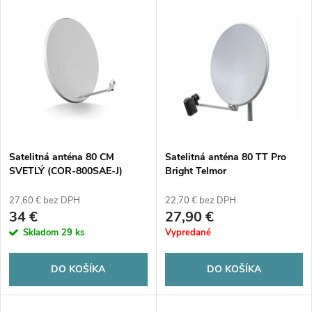
V
Najdrahšie
d
ý
Abecedne
e
p
n
i
i
s
e
Satelitná anténa 80 CM
Satelitná anténa 80 TT Pro
SVETLÝ (COR-800SAE-J)
Bright Telmor
p
p
27,60 € bez DPH
22,70 € bez DPH
r
34 €
27,90 €
r
Skladom
29 ks
Vypredané
o
o
DO KOŠÍKA
DO KOŠÍKA
d
d