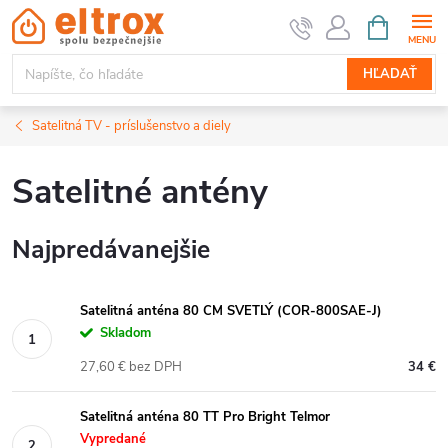
Prejsť
NÁKUPN
KOŠÍK
na
obsah
HĽADAŤ
Satelitná TV - príslušenstvo a diely
Satelitné antény
Najpredávanejšie
Satelitná anténa 80 CM SVETLÝ (COR-800SAE-J)
Skladom
27,60 € bez DPH
34 €
Satelitná anténa 80 TT Pro Bright Telmor
Vypredané