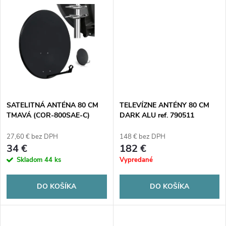
u
u
k
k
t
t
o
o
v
SATELITNÁ ANTÉNA 80 CM
TELEVÍZNE ANTÉNY 80 CM
v
TMAVÁ (COR-800SAE-C)
DARK ALU ref. 790511
27,60 € bez DPH
148 € bez DPH
34 €
182 €
Skladom
44 ks
Vypredané
DO KOŠÍKA
DO KOŠÍKA