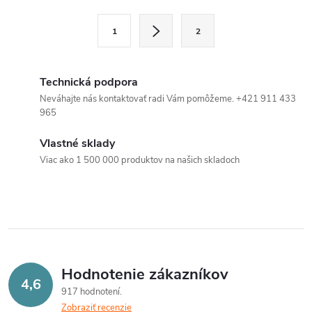
l
S
1
2
t
á
r
d
á
Technická podpora
a
n
Neváhajte nás kontaktovať radi Vám pomôžeme. +421 911 433
965
k
c
o
Vlastné sklady
i
v
Viac ako 1 500 000 produktov na našich skladoch
a
e
n
p
i
e
r
v
Hodnotenie zákazníkov
4,6
k
917 hodnotení
Zobraziť recenzie