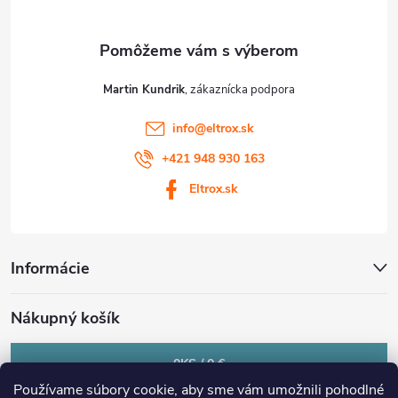
e
Martin Kundrik
info
@
eltrox.sk
+421 948 930 163
Eltrox.sk
Informácie
Nákupný košík
0
KS /
0 €
Používame súbory cookie, aby sme vám umožnili pohodlné