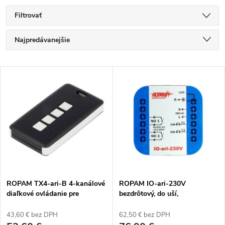
Filtrovať
R
Najpredávanejšie
a
Najlacnejšie
V
Najdrahšie
d
ý
Abecedne
e
p
n
i
i
s
e
ROPAM TX4-ari-B 4-kanálové
ROPAM IO-ari-230V
diaľkové ovládanie pre
bezdrôtový, do uší,
p
obojsmerný bezdrôtový systém
dvojkanálový ovládač 230VAC,
p
ari, čierne puzdro, bat.
2xNO, 2xIN (N).
43,60 € bez DPH
62,50 € bez DPH
CR2032.