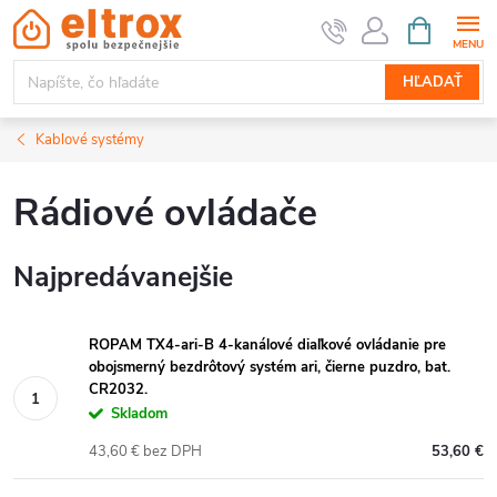
Prejsť
NÁKUPN
KOŠÍK
na
obsah
HĽADAŤ
Kablové systémy
Rádiové ovládače
Najpredávanejšie
ROPAM TX4-ari-B 4-kanálové diaľkové ovládanie pre
obojsmerný bezdrôtový systém ari, čierne puzdro, bat.
CR2032.
Skladom
43,60 € bez DPH
53,60 €