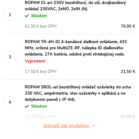
ROPAM IO-ari-230V bezdrôtový, do uší, dvojkanálový
ovládač 230VAC, 2xNO, 2xIN (N).
Skladom
62,50 € bez DPH
76,90 €
ROPAM TR-4H-ID 4-kanálové diaľkové ovládanie, 433
MHz, určené pre MultiLTE-RF, nálepka ID diaľkového
ovládania, 27A batéria, odolné proti striekajúcej vode.
Vypredané
17,50 € bez DPH
21,50 €
ROPAM SROL-ari bezdrôtový ovládač uzávierky do ucha
230 VAC, ampérmetria, stav uzávierky v aplikácii a na
dotykovom paneli (-IP-64).
Skladom
55,20 € bez DPH
67,90 €
Zobraziť viac produktov