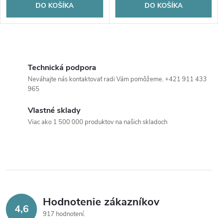
DO KOŠÍKA
DO KOŠÍKA
O
v
Technická podpora
Neváhajte nás kontaktovať radi Vám pomôžeme. +421 911 433
l
965
á
Vlastné sklady
Viac ako 1 500 000 produktov na našich skladoch
d
a
c
i
Hodnotenie zákazníkov
e
4,6
917 hodnotení