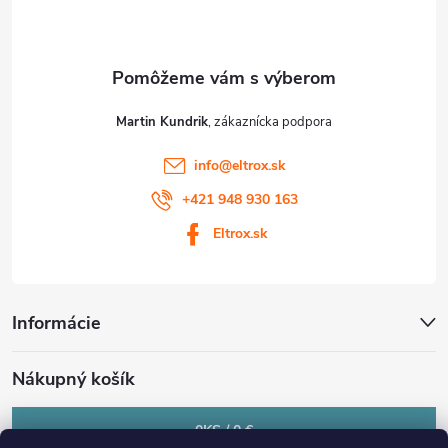
i
e
Martin Kundrik
info
@
eltrox.sk
+421 948 930 163
Eltrox.sk
Informácie
Nákupný košík
0
KS /
0 €