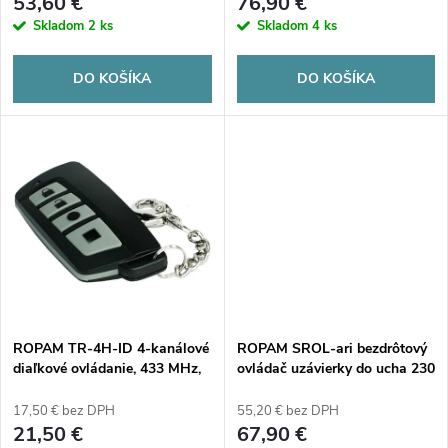
r
53,60 €
76,90 €
r
Skladom
2 ks
Skladom
4 ks
o
o
DO KOŠÍKA
DO KOŠÍKA
d
d
u
u
k
k
t
t
o
o
v
ROPAM TR-4H-ID 4-kanálové
ROPAM SROL-ari bezdrôtový
v
diaľkové ovládanie, 433 MHz,
ovládač uzávierky do ucha 230
určené pre MultiLTE-RF,
VAC, ampérmetria, stav
nálepka ID diaľkového
uzávierky v aplikácii a na
17,50 € bez DPH
55,20 € bez DPH
ovládania, 27A batéria, odolné
dotykovom paneli (-IP-64).
21,50 €
67,90 €