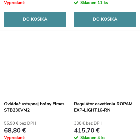
proti striekajúcej vode.
Vypredané
Skladom
11 ks
DO KOŠÍKA
DO KOŠÍKA
Ovládač vstupnej brány Elmes
Regulátor osvetlenia ROPAM
STB230VM2
EXP-LIGHT16-RN
55,90 € bez DPH
338 € bez DPH
68,80 €
415,70 €
Vypredané
Skladom
4 ks