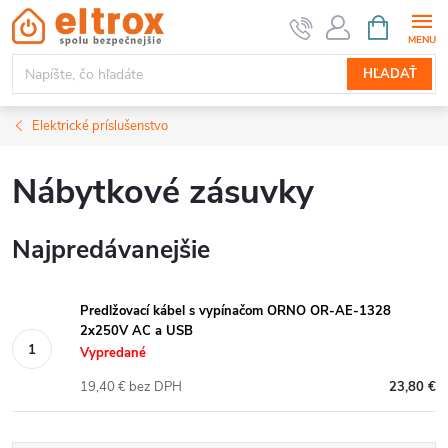
Prejsť
NÁKUPN
KOŠÍK
na
obsah
HĽADAŤ
Elektrické príslušenstvo
Nábytkové zásuvky
Najpredávanejšie
Predlžovací kábel s vypínačom ORNO OR-AE-1328
2x250V AC a USB
Vypredané
19,40 € bez DPH
23,80 €