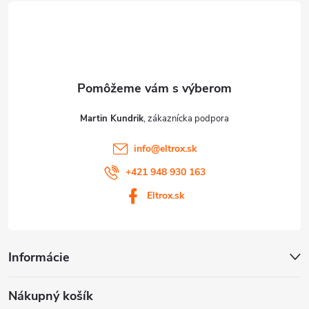
t
u
i
e
Martin Kundrik
info
@
eltrox.sk
+421 948 930 163
Eltrox.sk
Informácie
Nákupný košík