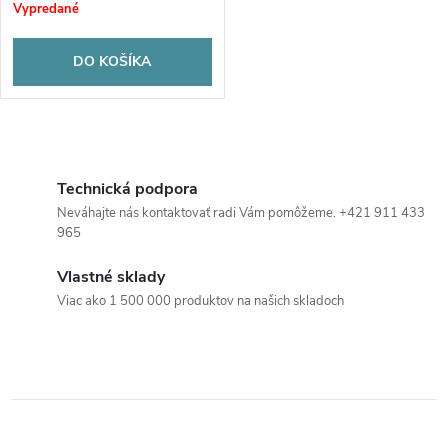
r
Vypredané
o
o
DO KOŠÍKA
d
d
u
O
u
k
v
Technická podpora
k
Neváhajte nás kontaktovať radi Vám pomôžeme. +421 911 433
t
l
965
t
á
o
Vlastné sklady
o
Viac ako 1 500 000 produktov na našich skladoch
d
v
a
v
c
i