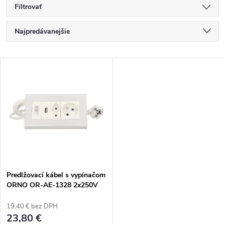
Filtrovať
R
Najpredávanejšie
a
Najlacnejšie
V
Najdrahšie
d
ý
Abecedne
e
p
n
i
i
s
e
Predlžovací kábel s vypínačom
ORNO OR-AE-1328 2x250V
p
AC a USB
p
19,40 € bez DPH
r
23,80 €