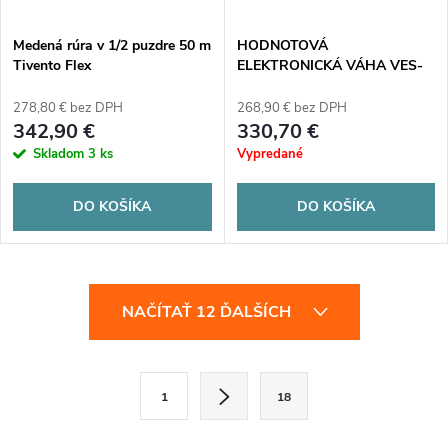
Medená rúra v 1/2 puzdre 50 m
HODNOTOVÁ
Tivento Flex
ELEKTRONICKÁ VÁHA VES-
100B
278,80 € bez DPH
268,90 € bez DPH
342,90 €
330,70 €
Skladom
3 ks
Vypredané
DO KOŠÍKA
DO KOŠÍKA
O
NAČÍTAŤ 12 ĎALŠÍCH
v
l
S
1
18
t
á
r