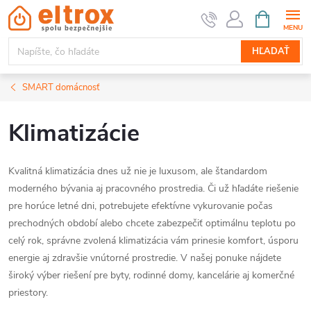
Prejsť
NÁKUPN
KOŠÍK
na
obsah
HĽADAŤ
SMART domácnosť
Klimatizácie
Kvalitná klimatizácia dnes už nie je luxusom, ale štandardom
moderného bývania aj pracovného prostredia. Či už hľadáte riešenie
pre horúce letné dni, potrebujete efektívne vykurovanie počas
prechodných období alebo chcete zabezpečiť optimálnu teplotu po
celý rok, správne zvolená klimatizácia vám prinesie komfort, úsporu
energie aj zdravšie vnútorné prostredie. V našej ponuke nájdete
široký výber riešení pre byty, rodinné domy, kancelárie aj komerčné
priestory.