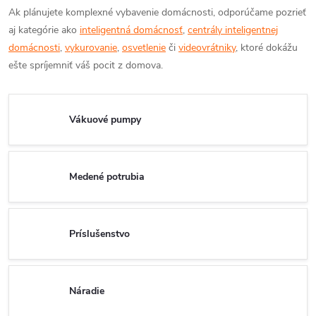
Ak plánujete komplexné vybavenie domácnosti, odporúčame pozrieť
aj kategórie ako
inteligentná domácnosť
,
centrály inteligentnej
domácnosti
,
vykurovanie
,
osvetlenie
či
videovrátniky
, ktoré dokážu
ešte spríjemniť váš pocit z domova.
Vákuové pumpy
Medené potrubia
Príslušenstvo
Náradie