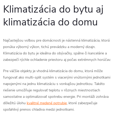
d
á
Klimatizácia do bytu aj
a
n
klimatizácia do domu
k
c
o
i
v
a
Najčastejšou voľbou pre domácnosti je nástenná klimatizácia, ktorá
e
ponúka výborný výkon, tichú prevádzku a moderný dizajn.
n
p
Klimatizácia do bytu je ideálna do obývačky, spálne či kancelárie a
i
zabezpečí rýchle ochladenie priestoru aj počas extrémnych horúčav.
e
r
Pre väčšie objekty je vhodná klimatizácia do domu, ktorá môže
v
fungovať ako multi-split systém s viacerými vnútornými jednotkami
k
napojenými na jednu klimatizáciu s vonkajšou jednotkou. Takéto
riešenie umožňuje regulovať teplotu v rôznych miestnostiach
y
samostatne a optimalizovať spotrebu energie. Pri montáži zohráva
dôležitú úlohu
kvalitné medené potrubie
, ktoré zabezpečuje
v
spoľahlivý prenos chladiva medzi jednotkami.