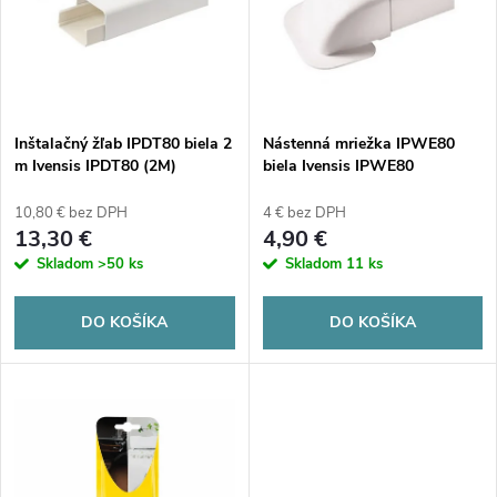
p
n
i
i
s
e
Inštalačný žľab IPDT80 biela 2
Nástenná mriežka IPWE80
m Ivensis IPDT80 (2M)
biela Ivensis IPWE80
p
p
10,80 € bez DPH
4 € bez DPH
r
13,30 €
4,90 €
r
Skladom
>50 ks
Skladom
11 ks
o
o
DO KOŠÍKA
DO KOŠÍKA
d
d
u
u
k
k