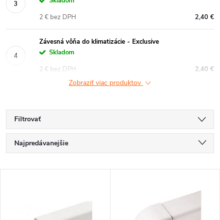
Skladom
2 € bez DPH
2,40 €
Závesná vôňa do klimatizácie - Exclusive
Skladom
2 € bez DPH
2,40 €
Zobraziť viac produktov
Filtrovať
R
Najpredávanejšie
a
Najlacnejšie
V
Najdrahšie
d
ý
Abecedne
e