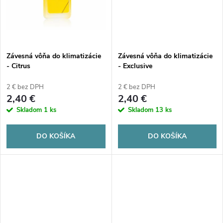
t
t
o
o
v
Závesná vôňa do klimatizácie
Závesná vôňa do klimatizácie
v
- Citrus
- Exclusive
2 € bez DPH
2 € bez DPH
2,40 €
2,40 €
Skladom
1 ks
Skladom
13 ks
DO KOŠÍKA
DO KOŠÍKA