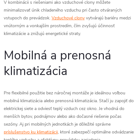
V kombinácii s riešeniami ako vzduchové clony môžete
minimalizovať únik chladeného vzduchu pri často otváraných
vstupoch do prevádzok.
Vzduchové clony
vytvárajú bariéru medzi
vnútorným a vonkajším prostredím, čím zvyšujú účinnosť
klimatizácie a znižujú energetické straty.
Mobilná a prenosná
klimatizácia
Pre flexibilné použitie bez náročnej montáže je ideálnou voľbou
mobilná klimatizácia alebo prenosná klimatizácia. Stačí ju zapojiť do
elektrickej siete a odviesť teplý vzduch cez okno. Je vhodná do
menších bytov, podnájmov alebo ako dočasné riešenie počas
sezóny. Aj pri mobilných jednotkách je dôležité správne
príslušenstvo ku klimatizácii
, ktoré zabezpečí optimálne odvádzanie
teplého vzduchu a efektívnu prevádzku zariadenia.