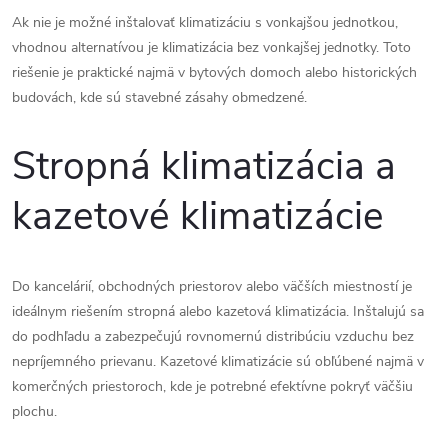
ý
Ak nie je možné inštalovať klimatizáciu s vonkajšou jednotkou,
p
vhodnou alternatívou je klimatizácia bez vonkajšej jednotky. Toto
riešenie je praktické najmä v bytových domoch alebo historických
i
budovách, kde sú stavebné zásahy obmedzené.
s
Stropná klimatizácia a
u
kazetové klimatizácie
Do kancelárií, obchodných priestorov alebo väčších miestností je
ideálnym riešením stropná alebo kazetová klimatizácia. Inštalujú sa
do podhľadu a zabezpečujú rovnomernú distribúciu vzduchu bez
nepríjemného prievanu. Kazetové klimatizácie sú obľúbené najmä v
komerčných priestoroch, kde je potrebné efektívne pokryť väčšiu
plochu.