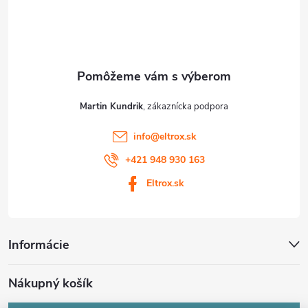
i
e
Martin Kundrik
info
@
eltrox.sk
+421 948 930 163
Eltrox.sk
Informácie
Nákupný košík