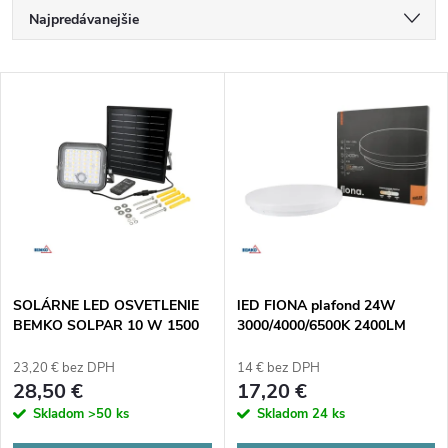
R
Najpredávanejšie
a
Najlacnejšie
V
Najdrahšie
d
ý
Abecedne
e
p
n
i
i
s
e
SOLÁRNE LED OSVETLENIE
lED FIONA plafond 24W
BEMKO SOLPAR 10 W 1500
3000/4000/6500K 2400LM
p
lm 3000/4000 K IP65 ČIERNE
IP20 biela
p
S PIR
23,20 € bez DPH
14 € bez DPH
r
28,50 €
17,20 €
r
Skladom
>50 ks
Skladom
24 ks
o