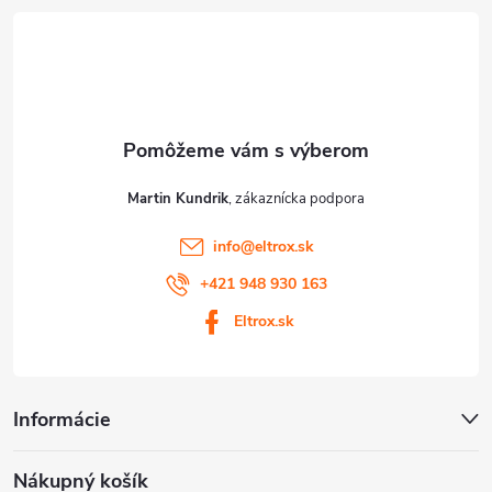
t
i
e
Martin Kundrik
info
@
eltrox.sk
+421 948 930 163
Eltrox.sk
Informácie
Nákupný košík