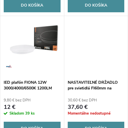
o
DO KOŠÍKA
DO KOŠÍKA
d
d
u
u
k
k
t
t
o
o
v
lED plafón FIONA 12W
NASTAVITEĽNÉ DRŽADLO
v
3000/4000/6500K 1200LM
pre svietidlá FI60mm na
IP20 biely
stožiaroch FI60mm čierne
9,80 € bez DPH
30,60 € bez DPH
12 €
37,60 €
Skladom
39 ks
Momentálne nedostupné