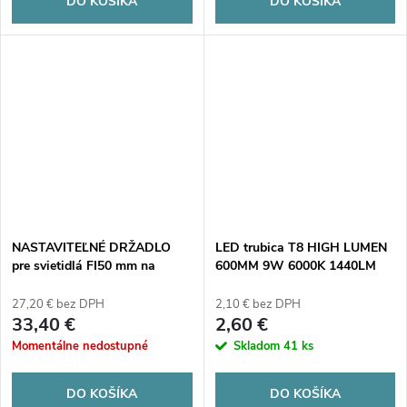
DO KOŠÍKA
DO KOŠÍKA
NASTAVITEĽNÉ DRŽADLO
LED trubica T8 HIGH LUMEN
pre svietidlá FI50 mm na
600MM 9W 6000K 1440LM
stožiaroch FI60 mm čierne
mliečne tienidlo
27,20 € bez DPH
2,10 € bez DPH
33,40 €
2,60 €
Momentálne nedostupné
Skladom
41 ks
DO KOŠÍKA
DO KOŠÍKA