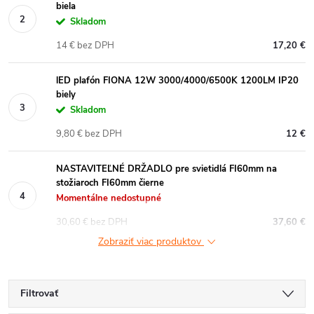
biela
Skladom
14 € bez DPH
17,20 €
lED plafón FIONA 12W 3000/4000/6500K 1200LM IP20
biely
Skladom
9,80 € bez DPH
12 €
NASTAVITEĽNÉ DRŽADLO pre svietidlá FI60mm na
stožiaroch FI60mm čierne
Momentálne nedostupné
30,60 € bez DPH
37,60 €
Zobraziť viac produktov
Filtrovať