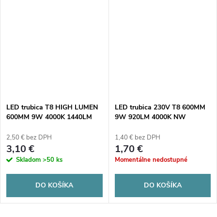
LED trubica T8 HIGH LUMEN
LED trubica 230V T8 600MM
600MM 9W 4000K 1440LM
9W 920LM 4000K NW
mliečne tienidlo
mliečne sklo (kartón 25ks)
2,50 € bez DPH
1,40 € bez DPH
3,10 €
1,70 €
Skladom
>50 ks
Momentálne nedostupné
DO KOŠÍKA
DO KOŠÍKA