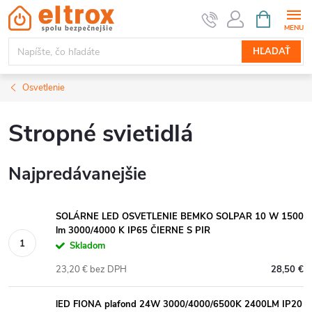
Prejsť
NÁKUPN
KOŠÍK
na
obsah
HĽADAŤ
Osvetlenie
Stropné svietidlá
Najpredávanejšie
SOLÁRNE LED OSVETLENIE BEMKO SOLPAR 10 W 1500
lm 3000/4000 K IP65 ČIERNE S PIR
Skladom
23,20 € bez DPH
28,50 €
lED FIONA plafond 24W 3000/4000/6500K 2400LM IP20