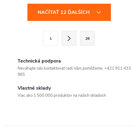
O
NAČÍTAŤ 12 ĎALŠÍCH
v
l
S
1
26
t
á
r
d
á
Technická podpora
a
n
Neváhajte nás kontaktovať radi Vám pomôžeme. +421 911 433
965
k
c
o
Vlastné sklady
i
v
Viac ako 1 500 000 produktov na našich skladoch
a
e
n
p
i
e
r