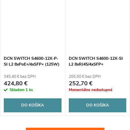
DCN SWITCH S4600-12X-P-
DCN SWITCH S4600-12X-SI
SI L2 8xPoE+/4xSFP+ (125W)
L2 8xRJ45/4xSFP+
345,40 € bez DPH
205,50 € bez DPH
424,80 €
252,70 €
Skladom
1 ks
Momentálne nedostupné
DO KOŠÍKA
DO KOŠÍKA