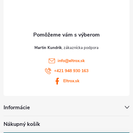
t
i
e
Martin Kundrik
info
@
eltrox.sk
+421 948 930 163
Eltrox.sk
Informácie
Nákupný košík