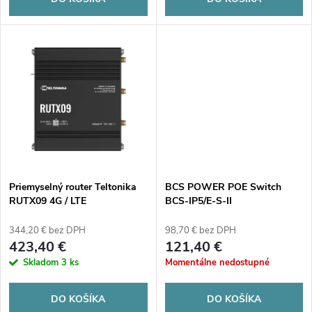
o
d
d
u
u
k
k
t
t
o
o
v
Priemyselný router Teltonika
BCS POWER POE Switch
v
RUTX09 4G / LTE
BCS-IP5/E-S-II
(RUTX0920B200)
344,20 € bez DPH
98,70 € bez DPH
423,40 €
121,40 €
Skladom
3 ks
Momentálne nedostupné
DO KOŠÍKA
DO KOŠÍKA