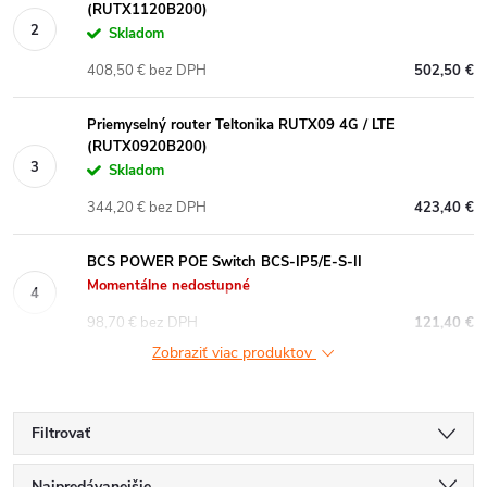
(RUTX1120B200)
Skladom
408,50 € bez DPH
502,50 €
Priemyselný router Teltonika RUTX09 4G / LTE
(RUTX0920B200)
Skladom
344,20 € bez DPH
423,40 €
BCS POWER POE Switch BCS-IP5/E-S-II
Momentálne nedostupné
98,70 € bez DPH
121,40 €
Zobraziť viac produktov
Filtrovať
Najpredávanejšie