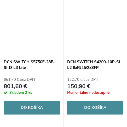
DCN SWITCH S5750E-28F-
DCN SWITCH S4200-10P-SI
SI-D L3 Lite
L2 8xRJ45/2xSFP
16xSFP/8xCombo/4x10G
651,70 € bez DPH
122,70 € bez DPH
801,60 €
150,90 €
Skladom
2 ks
Momentálne nedostupné
DO KOŠÍKA
DO KOŠÍKA