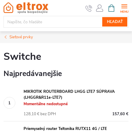
Prejsť
NÁKUPN
KOŠÍK
na
obsah
HĽADAŤ
Sieťové prvky
Switche
Najpredávanejšie
MIKROTIK ROUTERBOARD LHGG LTE7 SÚPRAVA
(LHGGR&R11e-LTE7)
Momentálne nedostupné
128,10 € bez DPH
157,60 €
Priemyselný router Teltonika RUTX11 4G / LTE