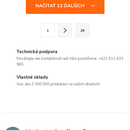
O
NAČÍTAŤ 12 ĎALŠÍCH
v
l
S
1
29
t
á
r
d
á
Technická podpora
a
n
Neváhajte nás kontaktovať radi Vám pomôžeme. +421 911 433
965
k
c
o
Vlastné sklady
i
v
Viac ako 1 500 000 produktov na našich skladoch
a
e
n
p
i
e
r