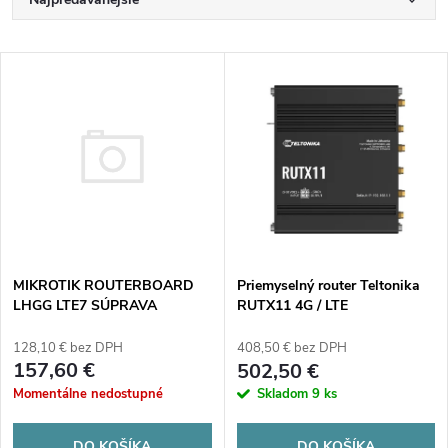
R
a
Najlacnejšie
V
Najdrahšie
d
ý
Abecedne
e
p
n
i
i
s
MIKROTIK ROUTERBOARD
e
Priemyselný router Teltonika
LHGG LTE7 SÚPRAVA
RUTX11 4G / LTE
p
(LHGGR&R11e-LTE7)
(RUTX1120B200)
p
128,10 € bez DPH
408,50 € bez DPH
r
157,60 €
502,50 €
r
Momentálne nedostupné
Skladom
9 ks
o
DO KOŠÍKA
DO KOŠÍKA