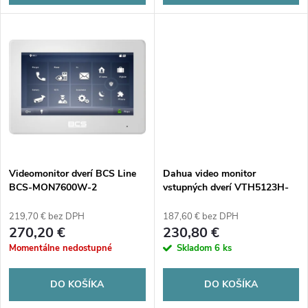
d
d
u
u
k
k
t
t
o
o
v
Videomonitor dverí BCS Line
Dahua video monitor
v
BCS-MON7600W-2
vstupných dverí VTH5123H-
W-S2
219,70 € bez DPH
187,60 € bez DPH
270,20 €
230,80 €
Momentálne nedostupné
Skladom
6 ks
DO KOŠÍKA
DO KOŠÍKA