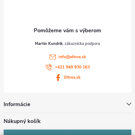
i
e
Martin Kundrik
info
@
eltrox.sk
+421 948 930 163
Eltrox.sk
Informácie
Nákupný košík