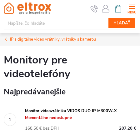
Prejsť
NÁKUPN
KOŠÍK
na
obsah
HĽADAŤ
IP a digitálne video vrátniky, vrátniky s kamerou
Monitory pre
videotelefóny
Najpredávanejšie
Monitor videovrátnika VIDOS DUO IP M300W-X
Momentálne nedostupné
168,50 € bez DPH
207,20 €