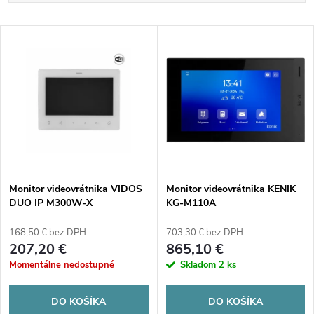
a
Najlacnejšie
V
Najdrahšie
d
ý
Abecedne
e
p
n
i
i
s
e
Monitor videovrátnika VIDOS
Monitor videovrátnika KENIK
DUO IP M300W-X
KG-M110A
p
p
168,50 € bez DPH
703,30 € bez DPH
r
207,20 €
865,10 €
r
Momentálne nedostupné
Skladom
2 ks
o
o
DO KOŠÍKA
DO KOŠÍKA