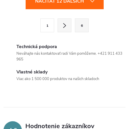
NAČÍTAŤ 12 ĎALŠÍCH
v
l
S
1
6
t
á
r
d
á
Technická podpora
a
n
Neváhajte nás kontaktovať radi Vám pomôžeme. +421 911 433
965
k
c
o
Vlastné sklady
i
v
Viac ako 1 500 000 produktov na našich skladoch
a
e
n
p
i
e
r
v
Hodnotenie zákazníkov