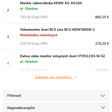
Monitor videovrátnika KENIK KG-M110A
Skladom
703,30 € bez DPH
865,10 €
Videomonitor dverí BCS Line BCS-MON7600W-2
Momentálne nedostupné
219,70 € bez DPH
270,20 €
Dahua video monitor vstupných dverí VTH5123H-W-S2
Skladom
187,60 € bez DPH
230,80 €
Zobraziť viac produktov
Filtrovať
R
Najpredávanejšie