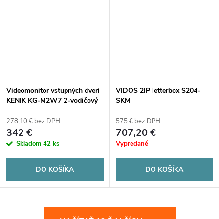
Videomonitor vstupných dverí
VIDOS 2IP letterbox S204-
KENIK KG-M2W7 2-vodičový
SKM
278,10 € bez DPH
575 € bez DPH
342 €
707,20 €
Skladom
42 ks
Vypredané
DO KOŠÍKA
DO KOŠÍKA
O