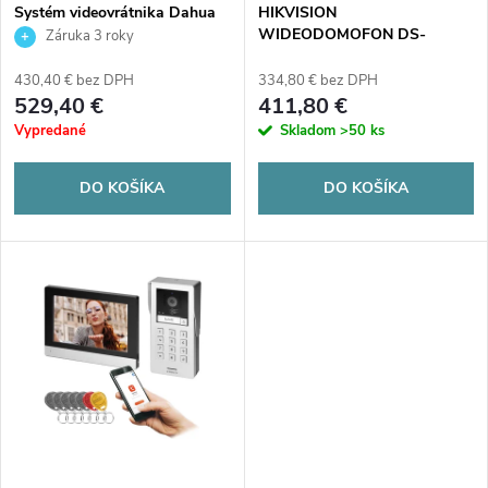
s
e
Systém videovrátnika Dahua
HIKVISION
KTP05(F)
WIDEODOMOFON DS-
Záruka 3 roky
p
KIS704EY-ACW2/Aluminium
p
430,40 € bez DPH
334,80 € bez DPH
r
529,40 €
411,80 €
r
Vypredané
Skladom
>50 ks
o
o
DO KOŠÍKA
DO KOŠÍKA
d
d
u
u
k
k
t
t
o
o