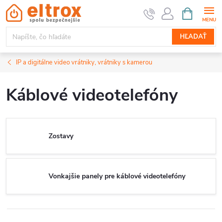
Prejsť
NÁKUPN
KOŠÍK
na
obsah
HĽADAŤ
IP a digitálne video vrátniky, vrátniky s kamerou
Káblové videotelefóny
Zostavy
Vonkajšie panely pre káblové videotelefóny