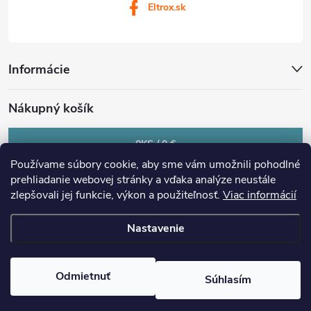
Eltrox.sk
Informácie
Nákupný košík
0
KS /
0 €
Používame súbory cookie, aby sme vám umožnili pohodlné
prehliadanie webovej stránky a vďaka analýze neustále
zlepšovali jej funkcie, výkon a použiteľnosť.
Viac informácií
Nastavenie
Copyright 2026
eltrox.sk
. Všetky práva vyhradené.
Upraviť nastavenie
cookies
Odmietnuť
Súhlasím
Vytvoril Shoptet Premium