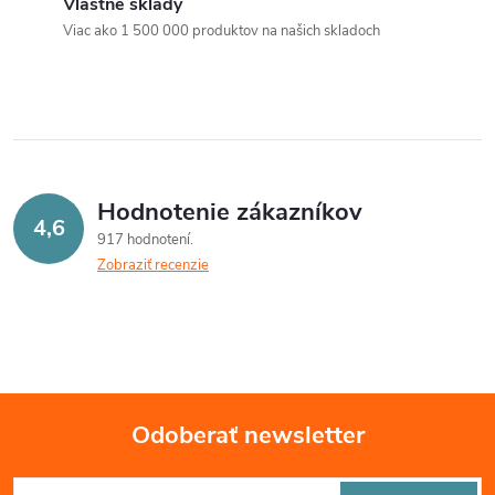
Vlastné sklady
i
v
Viac ako 1 500 000 produktov na našich skladoch
a
e
n
p
i
e
r
v
Hodnotenie zákazníkov
4,6
k
917 hodnotení
Zobraziť recenzie
y
v
ý
p
Odoberať newsletter
i
Z