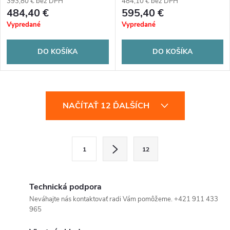
393,80 € bez DPH
484,10 € bez DPH
484,40 €
595,40 €
Vypredané
Vypredané
DO KOŠÍKA
DO KOŠÍKA
O
NAČÍTAŤ 12 ĎALŠÍCH
v
l
S
1
12
t
á
r
d
á
Technická podpora
a
n
Neváhajte nás kontaktovať radi Vám pomôžeme. +421 911 433
965
k
c
o