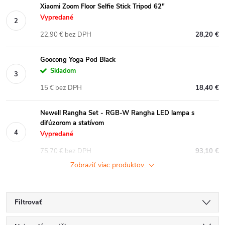
Xiaomi Zoom Floor Selfie Stick Tripod 62"
Vypredané
22,90 € bez DPH
28,20 €
Goocong Yoga Pod Black
Skladom
15 € bez DPH
18,40 €
Newell Rangha Set - RGB-W Rangha LED lampa s
difúzorom a statívom
Vypredané
75,70 € bez DPH
93,10 €
Zobraziť viac produktov
Filtrovať