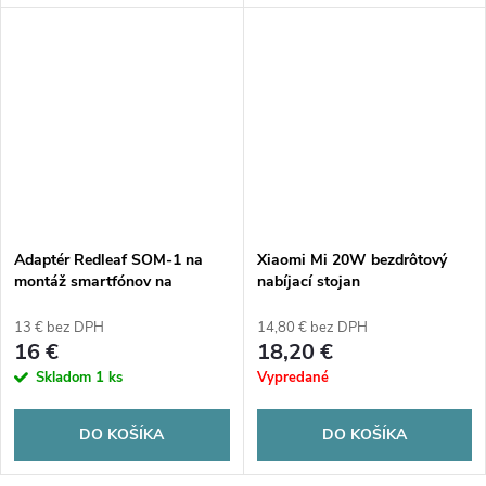
Adaptér Redleaf SOM-1 na
Xiaomi Mi 20W bezdrôtový
montáž smartfónov na
nabíjací stojan
ďalekohľady, teleskopy a
mikroskopy
13 € bez DPH
14,80 € bez DPH
16 €
18,20 €
Skladom
1 ks
Vypredané
DO KOŠÍKA
DO KOŠÍKA