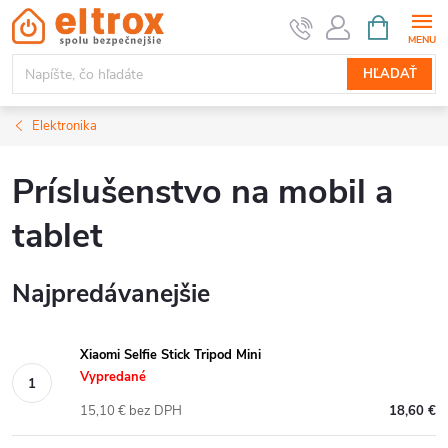
Prejsť
NÁKUPN
KOŠÍK
na
obsah
HĽADAŤ
Elektronika
Príslušenstvo na mobil a
tablet
Najpredávanejšie
Xiaomi Selfie Stick Tripod Mini
Vypredané
15,10 € bez DPH
18,60 €