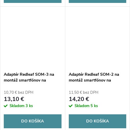
Adaptér Redleaf SOM-3 na
Adaptér Redleaf SOM-2 na
montáž smartfónov na
montáž smartfónov na
ďalekohľady, teleskopy a
ďalekohľady, teleskopy a
mikroskopy
mikroskopy
10,70 € bez DPH
11,50 € bez DPH
13,10 €
14,20 €
Skladom
3 ks
Skladom
5 ks
DO KOŠÍKA
DO KOŠÍKA