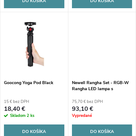
o
DO KOŠÍKA
DO KOŠÍKA
d
d
u
u
k
k
t
t
o
o
v
Goocong Yoga Pod Black
Newell Rangha Set - RGB-W
v
Rangha LED lampa s
difúzorom a statívom
15 € bez DPH
75,70 € bez DPH
18,40 €
93,10 €
Skladom
2 ks
Vypredané
DO KOŠÍKA
DO KOŠÍKA