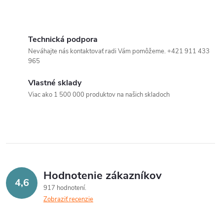
O
v
Technická podpora
Neváhajte nás kontaktovať radi Vám pomôžeme. +421 911 433
l
965
á
Vlastné sklady
Viac ako 1 500 000 produktov na našich skladoch
d
a
c
i
Hodnotenie zákazníkov
e
4,6
917 hodnotení
p
Zobraziť recenzie