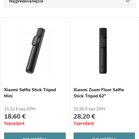
R
Najpredávanejšie
a
Najlacnejšie
V
Najdrahšie
d
ý
Abecedne
e
p
n
i
i
s
e
Xiaomi Selfie Stick Tripod
Xiaomi Zoom Floor Selfie
Mini
Stick Tripod 62"
p
p
15,10 € bez DPH
22,90 € bez DPH
r
18,60 €
28,20 €
r
Vypredané
Vypredané
o