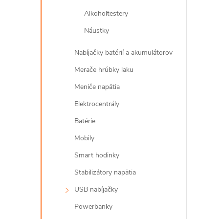
Alkoholtestery
Náustky
l
Nabíjačky batérií a akumulátorov
Merače hrúbky laku
Meniče napätia
Elektrocentrály
Batérie
Mobily
i
Smart hodinky
Stabilizátory napätia
USB nabíjačky
r
Powerbanky