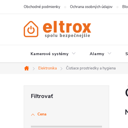
Prejsť
Obchodné podmienky
Ochrana osobných údajov
Bl
na
obsah
Kamerové systémy
Alarmy
Elektronika
Čistiace prostriedky a hygiena
Domov
B
o
Cena
č