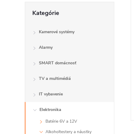
Preskočiť
Kategórie
kategórie
Kamerové systémy
i
i
Alarmy
SMART domácnosť
TV a multimédiá
IT vybavenie
Elektronika
Batérie 6V a 12V
Alkoholtestery a náustky