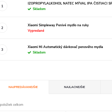
IZOPROPYLALKOHOL NATEC MÝVAL IPA ČISTIACI S
Skladom
Xiaomi Simpleway Penivé mydlo na ruky
Vypredané
Xiaomi Mi Automatický dávkovač penového mydla
Skladom
R
NAJPREDÁVANEJŠIE
NAJLACNEJŠIE
a
položiek celkom
d