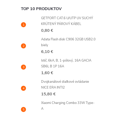
TOP 10 PRODUKTOV
GETFORT CAT.6 U/UTP UV SUCHÝ
KRÚTENÝ PÁROVÝ KÁBEL
0,80 €
Adata Flash disk C906 32GB USB2.0
biely
6,10 €
Istič, 6kA, B, 1-pólový, 16A GACIA
SB6L B 1P 16A
1,60 €
Dvojkanálové diaľkové ovládanie
NICE ERA INTI2
15,80 €
Xiaomi Charging Combo 33W Type-
A