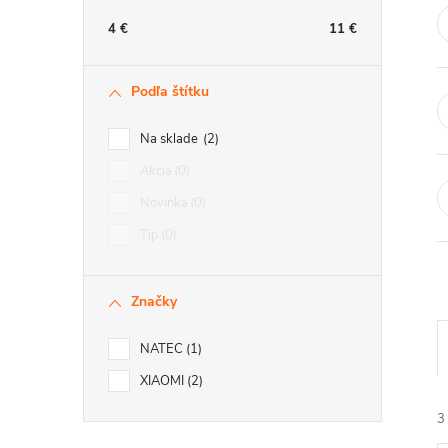
n
4
€
11
€
ý
Podľa štítku
p
Na sklade
2
a
Akcia
0
Novinka
0
n
Tip
0
e
Značky
l
NATEC
1
XIAOMI
2
3