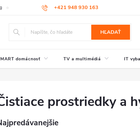
+421 948 930 163
og
Kontakt
HĽADAŤ
SMART domácnosť
TV a multimédiá
IT vyb
Čistiace prostriedky a 
Najpredávanejšie