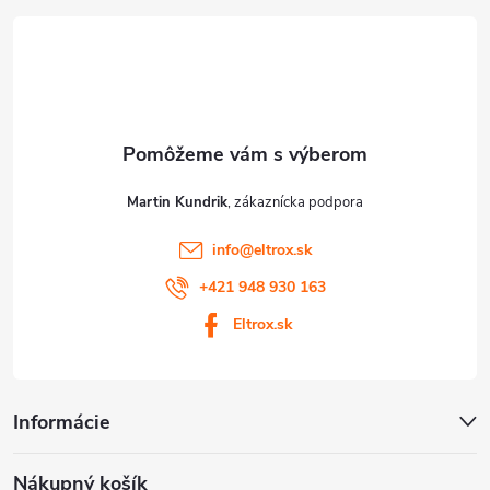
t
i
e
Martin Kundrik
info
@
eltrox.sk
+421 948 930 163
Eltrox.sk
Informácie
Nákupný košík