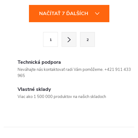
O
NAČÍTAŤ 7 ĎALŠÍCH
v
l
S
1
2
t
á
r
d
á
Technická podpora
a
n
Neváhajte nás kontaktovať radi Vám pomôžeme. +421 911 433
965
k
c
o
Vlastné sklady
i
v
Viac ako 1 500 000 produktov na našich skladoch
a
e
n
p
i
e
r