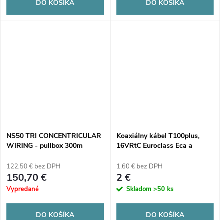
DO KOŠÍKA
DO KOŠÍKA
NS50 TRI CONCENTRICULAR
Koaxiálny kábel T100plus,
WIRING - pullbox 300m
16VRtC Euroclass Eca a
tienenie triedy A - 1 m
(plastová rolka)
122,50 € bez DPH
1,60 € bez DPH
150,70 €
2 €
Vypredané
Skladom
>50 ks
DO KOŠÍKA
DO KOŠÍKA