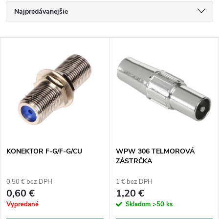
R
Najpredávanejšie
a
Najlacnejšie
V
Najdrahšie
d
ý
Abecedne
e
p
n
i
i
s
e
KONEKTOR F-G/F-G/CU
WPW 306 TELMOROVÁ
ZÁSTRČKA
p
p
0,50 € bez DPH
1 € bez DPH
r
0,60 €
1,20 €
r
Vypredané
Skladom
>50 ks