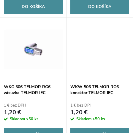
o
o
DO KOŠÍKA
DO KOŠÍKA
d
d
u
u
k
k
t
t
o
o
v
WKG 506 TELMOR RG6
WKW 506 TELMOR RG6
v
zásuvka TELMOR IEC
konektor TELMOR IEC
štandardný konektor
štandardný konektor
1 € bez DPH
1 € bez DPH
1,20 €
1,20 €
Skladom
>50 ks
Skladom
>50 ks