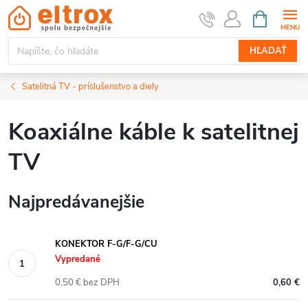
Prejsť
NÁKUPN
KOŠÍK
na
obsah
HĽADAŤ
Satelitná TV - príslušenstvo a diely
Koaxiálne káble k satelitnej
TV
Najpredávanejšie
KONEKTOR F-G/F-G/CU
Vypredané
0,50 € bez DPH
0,60 €