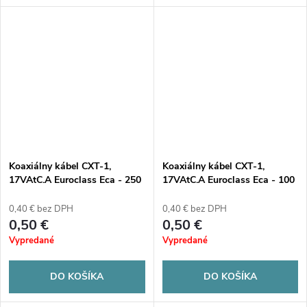
Koaxiálny kábel CXT-1,
Koaxiálny kábel CXT-1,
17VAtC.A Euroclass Eca - 250
17VAtC.A Euroclass Eca - 100
m (drevený kotúč)
m (plastová rolka)
0,40 € bez DPH
0,40 € bez DPH
0,50 €
0,50 €
Vypredané
Vypredané
DO KOŠÍKA
DO KOŠÍKA