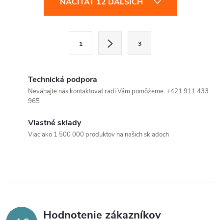
NAČÍTAŤ 12 ĎALŠÍCH
v
l
S
1
3
t
á
r
d
á
Technická podpora
a
n
Neváhajte nás kontaktovať radi Vám pomôžeme. +421 911 433
965
k
c
o
Vlastné sklady
i
v
Viac ako 1 500 000 produktov na našich skladoch
a
e
n
p
i
e
r
v
Hodnotenie zákazníkov