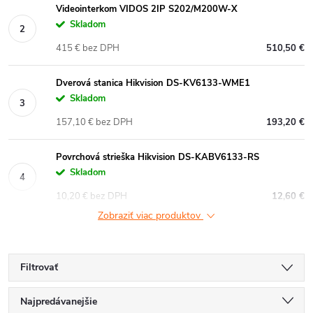
Videointerkom VIDOS 2IP S202/M200W-X
Skladom
415 € bez DPH
510,50 €
Dverová stanica Hikvision DS-KV6133-WME1
Skladom
157,10 € bez DPH
193,20 €
Povrchová strieška Hikvision DS-KABV6133-RS
Skladom
10,20 € bez DPH
12,60 €
Zobraziť viac produktov
Filtrovať
R
Najpredávanejšie