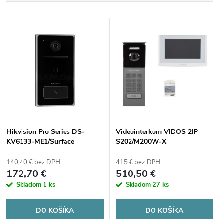
a
Najlacnejšie
V
Najdrahšie
d
ý
Abecedne
e
p
n
i
i
s
e
Hikvision Pro Series DS-
Videointerkom VIDOS 2IP
KV6133-ME1/Surface
S202/M200W-X
p
p
140,40 € bez DPH
415 € bez DPH
r
172,70 €
510,50 €
r
Skladom
1 ks
Skladom
27 ks
o
o
DO KOŠÍKA
DO KOŠÍKA