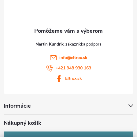
i
e
Martin Kundrik
info
@
eltrox.sk
+421 948 930 163
Eltrox.sk
Informácie
Nákupný košík