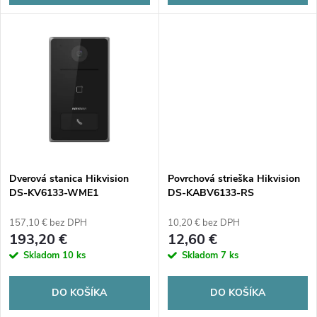
d
d
u
u
k
k
t
t
o
o
v
Dverová stanica Hikvision
Povrchová strieška Hikvision
v
DS-KV6133-WME1
DS-KABV6133-RS
157,10 € bez DPH
10,20 € bez DPH
193,20 €
12,60 €
Skladom
10 ks
Skladom
7 ks
DO KOŠÍKA
DO KOŠÍKA