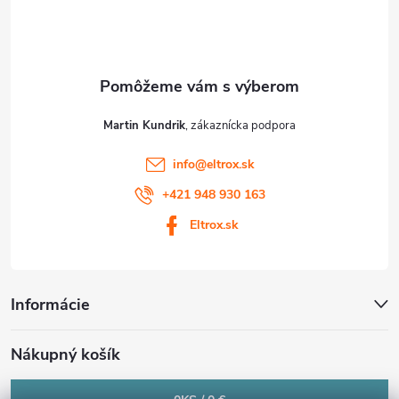
i
e
Martin Kundrik
info
@
eltrox.sk
+421 948 930 163
Eltrox.sk
Informácie
Nákupný košík