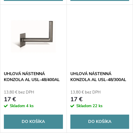
d
d
u
u
k
k
t
t
o
o
v
UHLOVÁ NÁSTENNÁ
UHLOVÁ NÁSTENNÁ
v
KONZOLA AL USL-48/400AL
KONZOLA AL USL-48/300AL
CORAB
CORAB
13,80 € bez DPH
13,80 € bez DPH
17 €
17 €
Skladom
4 ks
Skladom
22 ks
DO KOŠÍKA
DO KOŠÍKA