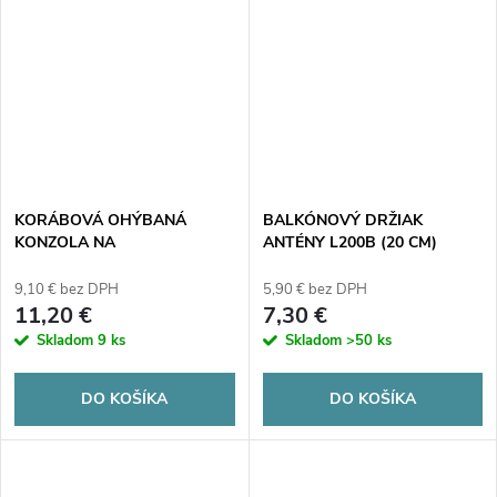
KORÁBOVÁ OHÝBANÁ
BALKÓNOVÝ DRŽIAK
KONZOLA NA
ANTÉNY L200B (20 CM)
STENU/BALKÓN USBC-
38/300H
9,10 € bez DPH
5,90 € bez DPH
11,20 €
7,30 €
Skladom
9 ks
Skladom
>50 ks
DO KOŠÍKA
DO KOŠÍKA