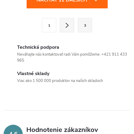
NAČÍTAŤ 12 ĎALŠÍCH
v
l
S
1
3
t
á
r
d
á
Technická podpora
a
n
Neváhajte nás kontaktovať radi Vám pomôžeme. +421 911 433
965
k
c
o
Vlastné sklady
i
v
Viac ako 1 500 000 produktov na našich skladoch
a
e
n
p
i
e
r
v
Hodnotenie zákazníkov