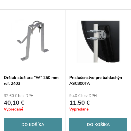
a
Najlacnejšie
V
Najdrahšie
d
ý
Abecedne
e
p
n
i
i
s
e
Držiak stožiara "W" 250 mm
Príslušenstvo pre baldachýn
ref. 2403
ASC800TA
p
p
32,60 € bez DPH
9,40 € bez DPH
r
40,10 €
11,50 €
r
Vypredané
Vypredané
o
o
DO KOŠÍKA
DO KOŠÍKA