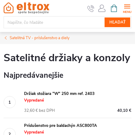
Prejsť
NÁKUPN
KOŠÍK
na
obsah
HĽADAŤ
Satelitná TV - príslušenstvo a diely
Satelitné držiaky a konzoly
Najpredávanejšie
Držiak stožiara "W" 250 mm ref. 2403
Vypredané
32,60 € bez DPH
40,10 €
Príslušenstvo pre baldachýn ASC800TA
Vypredané