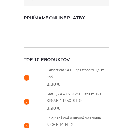
PRIJÍMAME ONLINE PLATBY
TOP 10 PRODUKTOV
i
Getfort cat.5e FTP patchcord 0,5 m
sivý
2,30 €
Saft 1/2AA LS14250 Lithium 1ks
SPSAF-14250-STDh
3,90 €
Dvojkanálové diaľkové ovládanie
NICE ERA INTI2