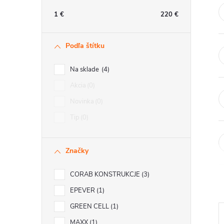
n
1
€
220
€
ý
Podľa štítku
p
Na sklade
4
a
Akcia
0
Novinka
0
n
Tip
0
e
Značky
l
CORAB KONSTRUKCJE
3
EPEVER
1
GREEN CELL
1
MAXX
1