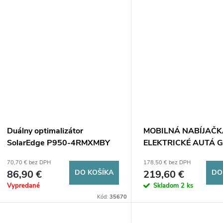
Duálny optimalizátor
MOBILNÁ NABÍJAČK
SolarEdge P950-4RMXMBY
ELEKTRICKÉ AUTÁ Gr
3,6 kW TYP 2
70,70 € bez DPH
178,50 € bez DPH
86,90 €
DO KOŠÍKA
219,60 €
DO
Vypredané
Skladom
2 ks
Kód:
35670