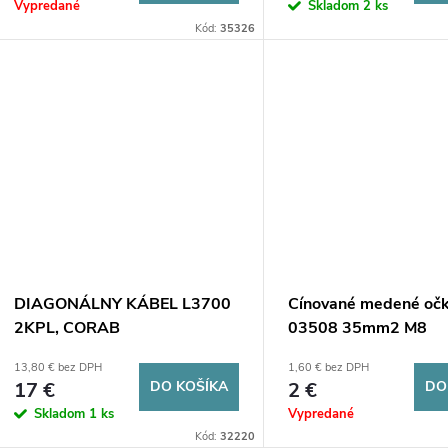
o
Vypredané
Skladom
2 ks
d
Kód:
35326
d
u
u
k
k
t
t
o
o
v
v
DIAGONÁLNY KÁBEL L3700
Cínované medené očk
2KPL, CORAB
03508 35mm2 M8
XPF_WS006U.6.002
13,80 € bez DPH
1,60 € bez DPH
17 €
DO KOŠÍKA
2 €
DO
Skladom
1 ks
Vypredané
Kód:
32220