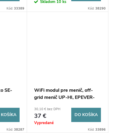
Skladom
10 ks
Kód:
33389
Kód:
38290
o SE-
WiFi modul pre menič, off-
grid menič UP-HI, EPEVER-
WiFi-2.4G-DB9-B
30,10 € bez DPH
 KOŠÍKA
37 €
DO KOŠÍKA
Vypredané
Kód:
38287
Kód:
33896