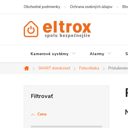
Prejsť
Obchodné podmienky
Ochrana osobných údajov
Bl
na
obsah
Kamerové systémy
Alarmy
SMART domácnosť
Fotovoltaika
Príslušenst
Domov
B
o
Cena
č