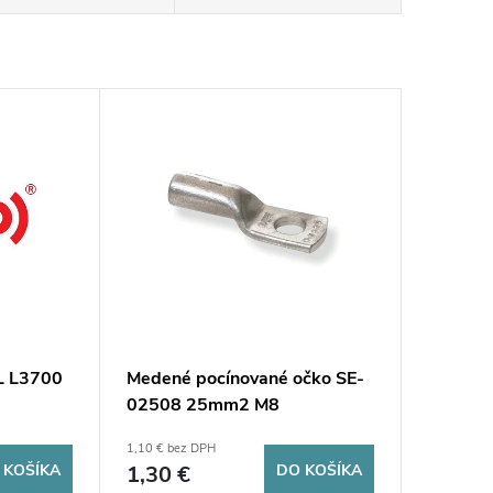
 L3700
Medené pocínované očko SE-
02508 25mm2 M8
1,10 € bez DPH
 KOŠÍKA
1,30 €
DO KOŠÍKA