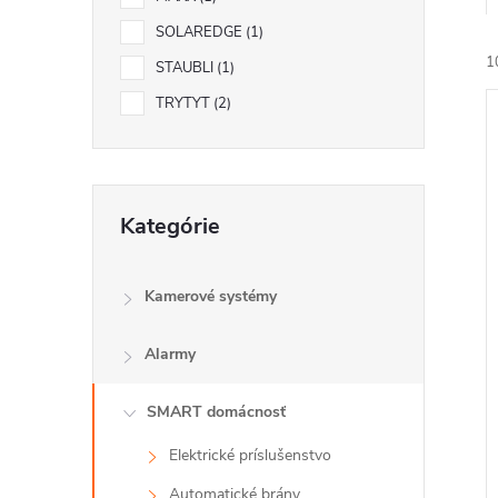
SOLAREDGE
1
1
STAUBLI
1
TRYTYT
2
Preskočiť
Kategórie
kategórie
i
i
Kamerové systémy
Alarmy
SMART domácnosť
Elektrické príslušenstvo
Automatické brány