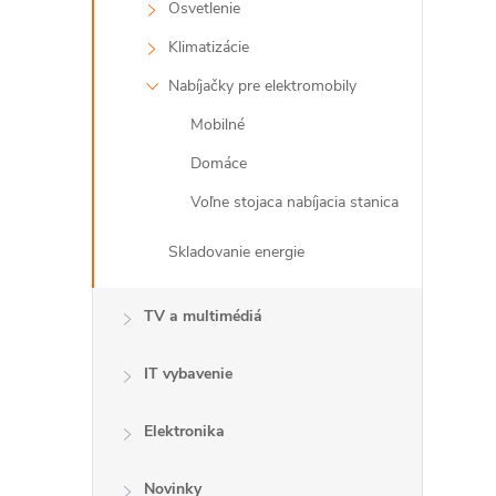
Osvetlenie
Klimatizácie
l
Nabíjačky pre elektromobily
Mobilné
Domáce
Voľne stojaca nabíjacia stanica
Skladovanie energie
i
TV a multimédiá
IT vybavenie
r
Elektronika
Novinky