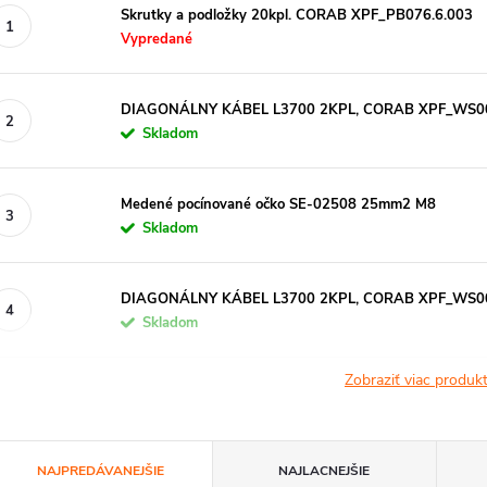
Skrutky a podložky 20kpl. CORAB XPF_PB076.6.003
Vypredané
DIAGONÁLNY KÁBEL L3700 2KPL, CORAB XPF_WS00
Skladom
Medené pocínované očko SE-02508 25mm2 M8
Skladom
DIAGONÁLNY KÁBEL L3700 2KPL, CORAB XPF_WS00
Skladom
Zobraziť viac produ
R
NAJPREDÁVANEJŠIE
NAJLACNEJŠIE