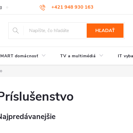
+421 948 930 163
og
Kontakt
HĽADAŤ
SMART domácnosť
TV a multimédiá
IT vyb
vo
Príslušenstvo
Najpredávanejšie