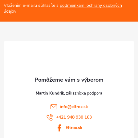
Vložením e-mailu súhlasíte s
podmienkami ochrany osobných
p
p
údajov
i
ä
s
t
u
i
e
Martin Kundrik
info
@
eltrox.sk
+421 948 930 163
Eltrox.sk