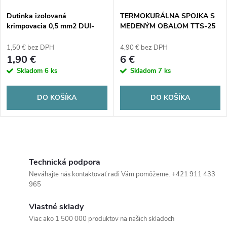
Dutinka izolovaná
TERMOKURÁLNA SPOJKA S
krimpovacia 0,5 mm2 DUI-
MEDENÝM OBALOM TTS-25
0,50-8 BIELA (100 ks)
(10 ks)
1,50 € bez DPH
4,90 € bez DPH
1,90 €
6 €
Skladom
6 ks
Skladom
7 ks
DO KOŠÍKA
DO KOŠÍKA
O
v
Technická podpora
Neváhajte nás kontaktovať radi Vám pomôžeme. +421 911 433
l
965
á
Vlastné sklady
Viac ako 1 500 000 produktov na našich skladoch