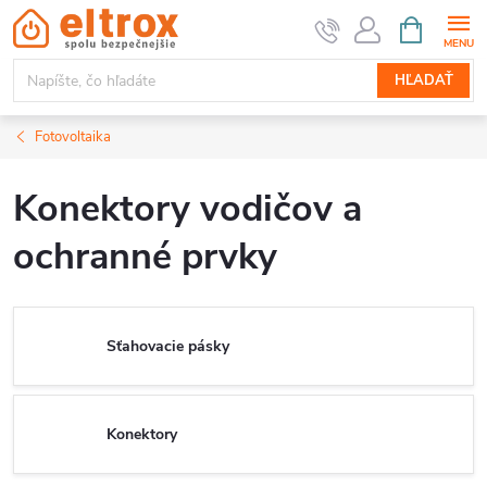
Prejsť
NÁKUPN
KOŠÍK
na
obsah
HĽADAŤ
Fotovoltaika
Konektory vodičov a
ochranné prvky
Sťahovacie pásky
Konektory