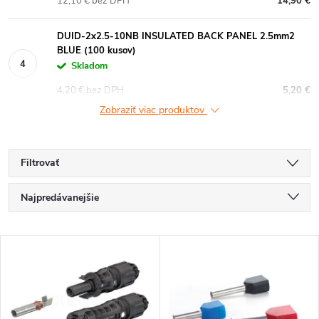
12,10 € bez DPH
14,90 €
DUID-2x2.5-10NB INSULATED BACK PANEL 2.5mm2
BLUE (100 kusov)
Skladom
4,20 € bez DPH
5,20 €
Zobraziť viac produktov
Filtrovať
R
Najpredávanejšie
a
Najlacnejšie
V
Najdrahšie
d
ý
Abecedne
e