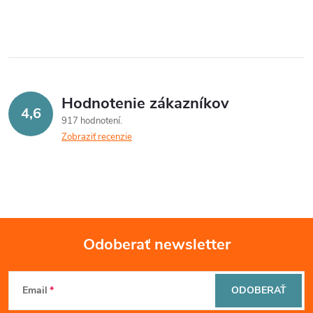
d
a
c
i
Hodnotenie zákazníkov
e
4,6
917 hodnotení
p
Zobraziť recenzie
r
v
k
Odoberať newsletter
y
Z
v
Email
ODOBERAŤ
á
ý