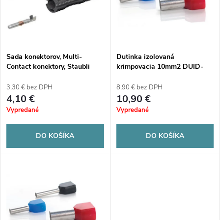
p
n
i
i
s
e
Sada konektorov, Multi-
Dutinka izolovaná
Contact konektory, Staubli
krimpovacia 10mm2 DUID-
p
MC4 EVO2, 4-6mm2
2X10.0-14CR ČERVENÁ (100
p
kusov)
3,30 € bez DPH
8,90 € bez DPH
r
4,10 €
10,90 €
r
Vypredané
Vypredané
o
o
DO KOŠÍKA
DO KOŠÍKA
d
d
u
u
k
k