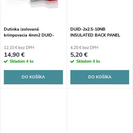
t
t
o
o
v
Dutinka izolovaná
DUID-2x2.5-10NB
v
krimpovacia 4mm2 DUID-
INSULATED BACK PANEL
2x4.0-12SZ ŠEDÁ (100 kusov)
2.5mm2 BLUE (100 kusov)
12,10 € bez DPH
4,20 € bez DPH
14,90 €
5,20 €
Skladom
4 ks
Skladom
4 ks
DO KOŠÍKA
DO KOŠÍKA