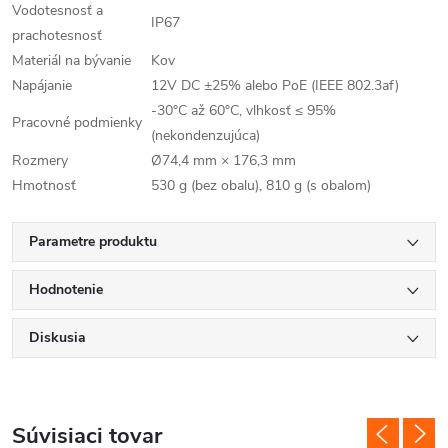
Vodotesnosť a
IP67
prachotesnosť
Materiál na bývanie
Kov
Napájanie
12V DC ±25% alebo PoE (IEEE 802.3af)
-30°C až 60°C, vlhkosť ≤ 95%
Pracovné podmienky
(nekondenzujúca)
Rozmery
Ø74,4 mm × 176,3 mm
Hmotnosť
530 g (bez obalu), 810 g (s obalom)
Parametre produktu
Hodnotenie
Diskusia
Súvisiaci tovar