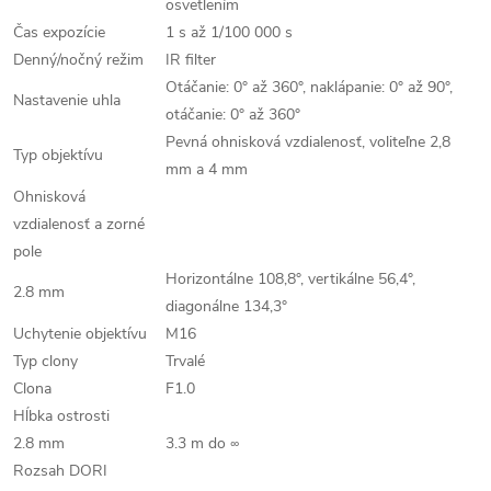
osvetlením
Čas expozície
1 s až 1/100 000 s
Denný/nočný režim
IR filter
Otáčanie: 0° až 360°, naklápanie: 0° až 90°,
Nastavenie uhla
otáčanie: 0° až 360°
Pevná ohnisková vzdialenosť, voliteľne 2,8
Typ objektívu
mm a 4 mm
Ohnisková
vzdialenosť a zorné
pole
Horizontálne 108,8°, vertikálne 56,4°,
2.8 mm
diagonálne 134,3°
Uchytenie objektívu
M16
Typ clony
Trvalé
Clona
F1.0
Hĺbka ostrosti
2.8 mm
3.3 m do ∞
Rozsah DORI