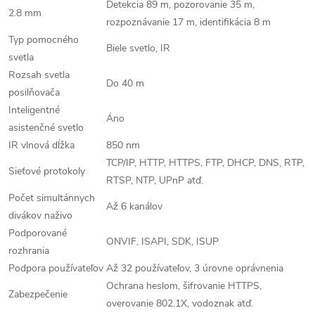
Detekcia 89 m, pozorovanie 35 m,
2.8 mm
rozpoznávanie 17 m, identifikácia 8 m
Typ pomocného
Biele svetlo, IR
svetla
Rozsah svetla
Do 40 m
posilňovača
Inteligentné
Áno
asistenčné svetlo
IR vlnová dĺžka
850 nm
TCP/IP, HTTP, HTTPS, FTP, DHCP, DNS, RTP,
Sieťové protokoly
RTSP, NTP, UPnP atď.
Počet simultánnych
Až 6 kanálov
divákov naživo
Podporované
ONVIF, ISAPI, SDK, ISUP
rozhrania
Podpora používateľov
Až 32 používateľov, 3 úrovne oprávnenia
Ochrana heslom, šifrovanie HTTPS,
Zabezpečenie
overovanie 802.1X, vodoznak atď.