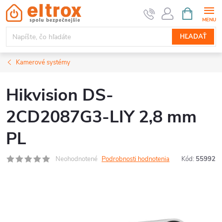
Prejsť
NÁKUPN
KOŠÍK
na
obsah
HĽADAŤ
Kamerové systémy
Hikvision DS-
2CD2087G3-LIY 2,8 mm
PL
Neohodnotené
Podrobnosti hodnotenia
Kód:
55992