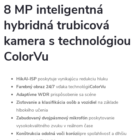
8 MP inteligentná
hybridná trubicová
kamera s technológiou
ColorVu
HikAI-ISP
poskytuje vynikajúcu redukciu hluku
Farebný obraz 24/7
vďaka technológii
ColorVu
Adaptívne WDR
prispôsobenie sa scéne
Zisťovanie a klasifikácia osôb a vozidiel
na základe
hlbokého učenia
Zabudovaný dvojpásmový mikrofón
poskytovanie
vysokokvalitného zvuku v reálnom čase
Konštrukcia odolná voči korózii
pre spoľahlivosť a dlhšiu