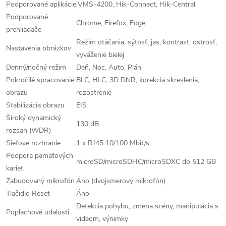
Podporované aplikácie
iVMS-4200, Hik-Connect, Hik-Central
Podporované
Chrome, Firefox, Edge
prehliadače
Režim otáčania, sýtosť, jas, kontrast, ostrosť,
Nastavenia obrázkov
vyváženie bielej
Denný/nočný režim
Deň, Noc, Auto, Plán
Pokročilé spracovanie
BLC, HLC, 3D DNR, korekcia skreslenia,
obrazu
rozostrenie
Stabilizácia obrazu
EIS
Široký dynamický
130 dB
rozsah (WDR)
Sieťové rozhranie
1 x RJ45 10/100 Mbit/s
Podpora pamäťových
microSD/microSDHC/microSDXC do 512 GB
kariet
Zabudovaný mikrofón
Áno (dvojsmerový mikrofón)
Tlačidlo Reset
Áno
Detekcia pohybu, zmena scény, manipulácia s
Poplachové udalosti
videom, výnimky