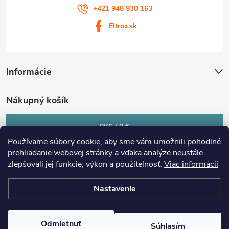
+421 948 930 163
Eltrox.sk
Informácie
Nákupný košík
0
KS /
0 €
Používame súbory cookie, aby sme vám umožnili pohodlné
prehliadanie webovej stránky a vďaka analýze neustále
zlepšovali jej funkcie, výkon a použiteľnosť.
Viac informácií
Nastavenie
Copyright 2026
eltrox.sk
. Všetky práva vyhradené.
Upraviť nastavenie
cookies
Odmietnuť
Súhlasím