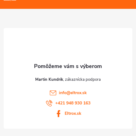
p
ä
t
i
e
Martin Kundrik
info
@
eltrox.sk
+421 948 930 163
Eltrox.sk