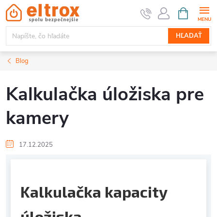
Prejsť
NÁKUPN
KOŠÍK
na
obsah
HĽADAŤ
Blog
Kalkulačka úložiska pre
kamery
17.12.2025