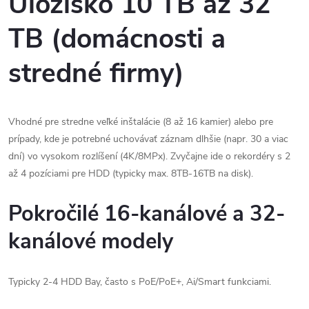
Úložisko 10 TB až 32
TB (domácnosti a
stredné firmy)
Vhodné pre stredne veľké inštalácie (8 až 16 kamier) alebo pre
prípady, kde je potrebné uchovávať záznam dlhšie (napr. 30 a viac
dní) vo vysokom rozlíšení (4K/8MPx). Zvyčajne ide o rekordéry s 2
až 4 pozíciami pre HDD (typicky max. 8TB-16TB na disk).
Pokročilé 16-kanálové a 32-
kanálové modely
Typicky 2-4 HDD Bay, často s PoE/PoE+, Ai/Smart funkciami.