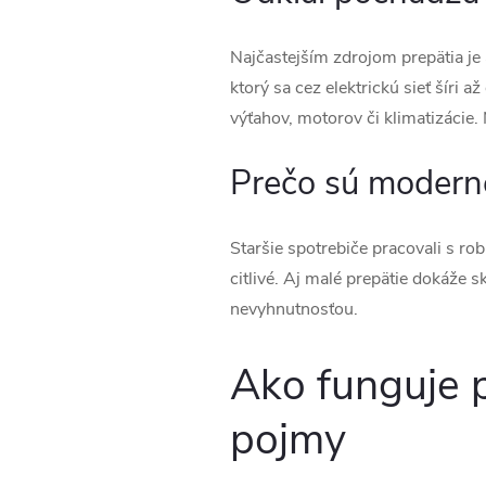
Najčastejším zdrojom prepätia je 
ktorý sa cez elektrickú sieť šíri a
výťahov, motorov či klimatizácie.
Prečo sú moderné
Staršie spotrebiče pracovali s ro
citlivé. Aj malé prepätie dokáže s
nevyhnutnosťou.
Ako funguje 
pojmy