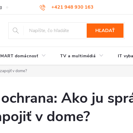
+421 948 930 163
og
Kontakt
HĽADAŤ
SMART domácnosť
TV a multimédiá
IT vyb
 zapojiť v dome?
ochrana: Ako ju spr
apojiť v dome?