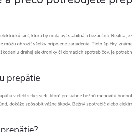
ektrickú sieť, ktorá by mala byť stabilná a bezpečná. Realita je 
 môžu ohroziť všetky pripojené zariadenia. Tieto špičky, známe 
oškodeniu drahej elektroniky či domácich spotrebičov, je potreb
u prepätie
apätia v elektrickej sieti, ktoré presiahne bežnú menovitú hodno
únd, dokáže spôsobiť vážne škody. Bežný spotrebič alebo elektro
prepätie?