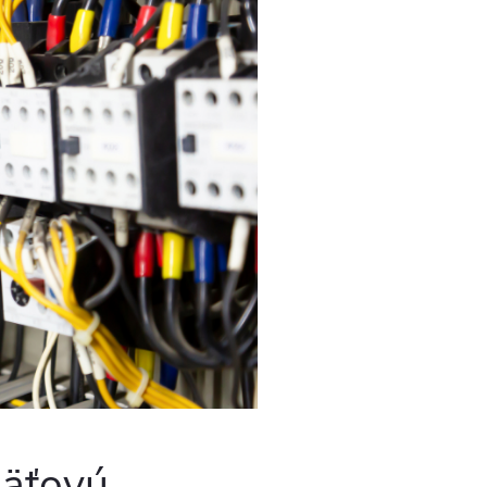
päťovú