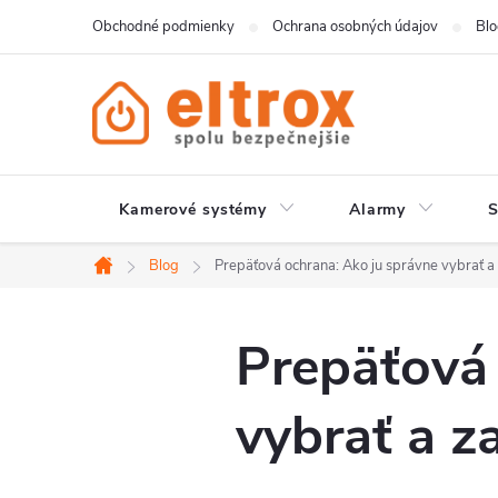
Prejsť
Obchodné podmienky
Ochrana osobných údajov
Bl
na
obsah
Kamerové systémy
Alarmy
Blog
Prepäťová ochrana: Ako ju správne vybrať a
Domov
Prepäťová 
vybrať a z