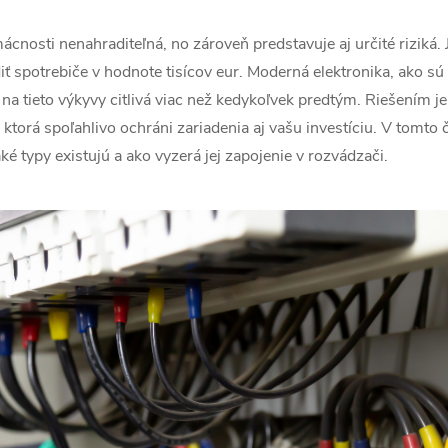
ácnosti nenahraditeľná, no zároveň predstavuje aj určité riziká. 
spotrebiče v hodnote tisícov eur. Moderná elektronika, ako sú t
 na tieto výkyvy citlivá viac než kedykoľvek predtým. Riešením j
ktorá spoľahlivo ochráni zariadenia aj vašu investíciu. V tomto 
é typy existujú a ako vyzerá jej zapojenie v rozvádzači.