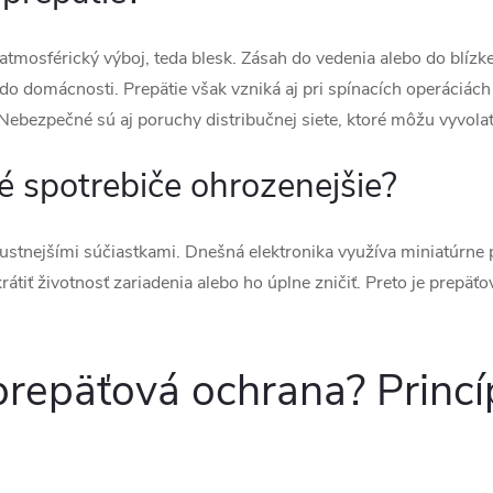
atmosférický výboj, teda blesk. Zásah do vedenia alebo do blízk
ž do domácnosti. Prepätie však vzniká aj pri spínacích operáciách 
 Nebezpečné sú aj poruchy distribučnej siete, ktoré môžu vyvola
 spotrebiče ohrozenejšie?
bustnejšími súčiastkami. Dnešná elektronika využíva miniatúrne
krátiť životnosť zariadenia alebo ho úplne zničiť. Preto je prepä
prepäťová ochrana? Princí