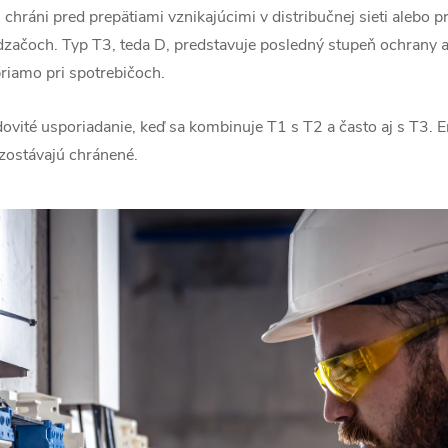
chráni pred prepätiami vznikajúcimi v distribučnej sieti alebo p
začoch. Typ T3, teda D, predstavuje posledný stupeň ochrany a
riamo pri spotrebičoch.
ovité usporiadanie, keď sa kombinuje T1 s T2 a často aj s T3. E
zostávajú chránené.