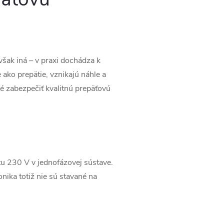
však iná – v praxi dochádza k
ako prepätie, vznikajú náhle a
né zabezpečiť kvalitnú prepäťovú
tu 230 V v jednofázovej sústave.
nika totiž nie sú stavané na