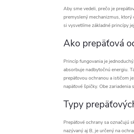
Aby sme vedeli, prečo je prepäťová
premyslený mechanizmus, ktorý do
si vysvetlíme základné princípy j
Ako prepäťová oc
Princíp fungovania je jednoduchý.
absorbuje nadbytočnú energiu. Tá 
prepäťovou ochranou a ističom je
napäťové špičky. Obe zariadenia s
Typy prepäťových
Prepäťové ochrany sa označujú sk
nazývaný aj B, je určený na ochr