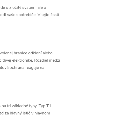
de o zložitý systém, ale o
í vaše spotrebiče. V tejto časti
volenej hranice odkloní alebo
tlivej elektronike. Rozdiel medzi
äťová ochrana reaguje na
a tri základné typy. Typ T1,
ď za hlavný istič v hlavnom