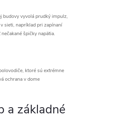
ej budovy vyvolá prudký impulz,
v sieti, napríklad pri zapínaní
ť nečakané špičky napätia.
 polovodiče, ktoré sú extrémne
ťová ochrana v dome
p a základné