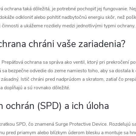
 ochrana taká dôležitá, je potrebné pochopiť jej fungovanie. Nej
káže odkloniť alebo pohltiť nadbytočnú energiu skôr, než poškod
ej činnosti a ukážeme rozdiely medzi jednotlivými typmi ochrany.
hrana chráni vaše zariadenia?
 Prepäťová ochrana sa správa ako ventil, ktorý pri prekročení po
sa bezpečne odvedie do zeme namiesto toho, aby sa dostala k ci
 zásadný. Istič chráni pred nadprúdom a skratom, zatiaľ čo prep
a dopĺňajú a sú rovnako dôležité.
 ochrán (SPD) a ich úloha
ratkou SPD, čo znamená Surge Protective Device. Rozdeľujú sa n
anu pred priamym alebo blízkym úderom blesku a montuje sa hne