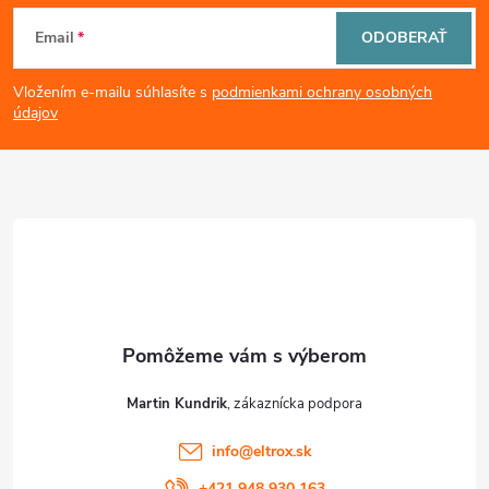
Z
Email
ODOBERAŤ
á
Vložením e-mailu súhlasíte s
podmienkami ochrany osobných
p
údajov
ä
t
i
e
Martin Kundrik
info
@
eltrox.sk
+421 948 930 163