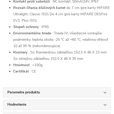
Kontakt proti sabotáži
: NC kontakt, 50mA/24V, IP67
Rozsah čítania kľúčových kariet
do 7 cm (pre karty MIFARE
Ultralight, Classic ISO) Do 4 cm (pre karty MIFARE DESFire
EV1, Plus ISO)
Stupeň ochrany
: IP65
Environmentálna trieda
: Trieda IV, všeobecné vonkajšie
podmienky, teplota okolia -25 °C až +60 °C, relatívna vlhkosť
10 až 95 % (nekondenzujúca)
Rozmery
: So štandardnou základňou 152,5 X 46 X 23 mm
So silnejšou základňou 152,5 X 46 X 35 mm
Hmotnosť
: ≈150g
Certifikát
: CE
Parametre produktu
Hodnotenie