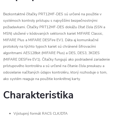
Bezkontaktné čítačky PRT12MF-DES sú určené na použitie v
systémoch kontroly prístupu s najvyššími bezpečnostnými
požiadavkami. Čítačky PRT12MF-DES dokážu čítať čísla (SSN a
MSN) uložené v kódovaných sektoroch kariet MIFARE Classic,
MIFARE Plus a MIFARE DESFire EV1. Dáta aj komunikačné
protokoly na týchto typoch kariet sú chránené šifrovacími
algoritmami AES128bit (MIFARE Plus) a DES, DES3, 3KDES
(MIFARE DESFire EV1). Čítačky fungujú ako podriadené zariadenie
prístupového kontroléra a sú určené na čítanie čísla preukazu a
odosielanie načítaných údajov kontroléru, ktorý rozhoduje o tom,
ako systém reaguje na použitie konkrétnej karty.
Charakteristika
Výstupný formát RACS CLK/DTA