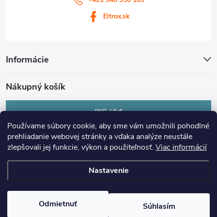
Eltrox.sk
Informácie
Nákupný košík
0
KS /
0 €
Používame súbory cookie, aby sme vám umožnili pohodlné
prehliadanie webovej stránky a vďaka analýze neustále
zlepšovali jej funkcie, výkon a použiteľnosť.
Viac informácií
Nastavenie
Copyright 2026
eltrox.sk
. Všetky práva vyhradené.
Upraviť nastavenie
cookies
Odmietnuť
Súhlasím
Vytvoril Shoptet Premium