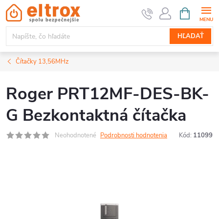
Prejsť
NÁKUPN
KOŠÍK
na
obsah
HĽADAŤ
Čítačky 13,56MHz
Roger PRT12MF-DES-BK-
G Bezkontaktná čítačka
Neohodnotené
Podrobnosti hodnotenia
Kód:
11099