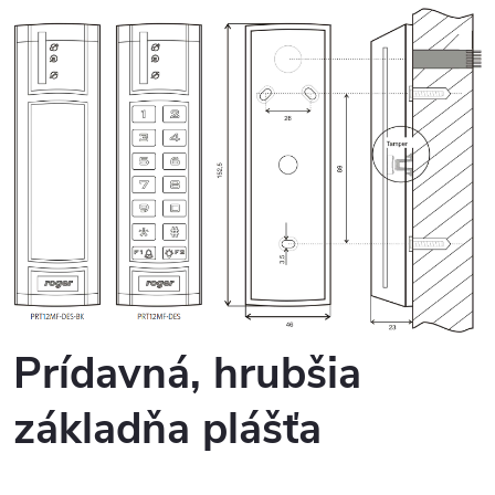
Prídavná, hrubšia
základňa plášťa