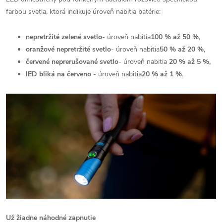
farbou svetla, ktorá indikuje úroveň nabitia batérie:
nepretržité zelené svetlo
- úroveň nabitia
100 % až 50 %,
oranžové nepretržité svetlo
- úroveň nabitia
50 % až 20 %,
červené neprerušované svetlo
- úroveň nabitia
20 % až 5 %,
lED bliká na červeno
- úroveň nabitia
20 % až 1 %.
Už žiadne náhodné zapnutie