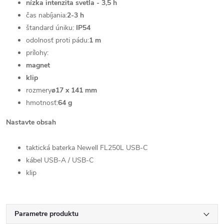
nízka intenzita svetla - 3,5 h
čas nabíjania:
2-3 h
štandard úniku:
IP54
odolnosť proti pádu:
1 m
prílohy:
magnet
klip
rozmery
ø17 x 141 mm
hmotnosť:
64 g
Nastavte obsah
taktická baterka Newell FL250L USB-C
kábel USB-A / USB-C
klip
Parametre produktu