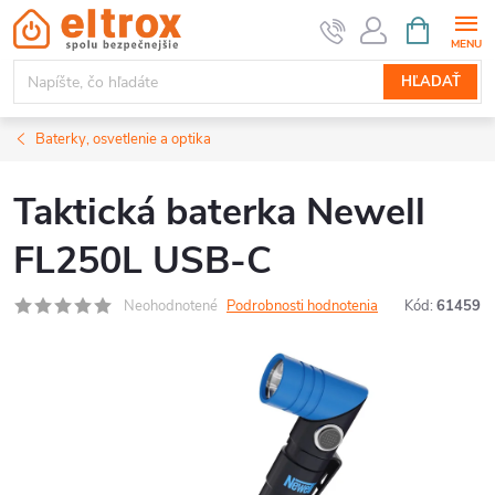
Prejsť
NÁKUPN
KOŠÍK
na
obsah
HĽADAŤ
Baterky, osvetlenie a optika
Taktická baterka Newell
FL250L USB-C
Neohodnotené
Podrobnosti hodnotenia
Kód:
61459