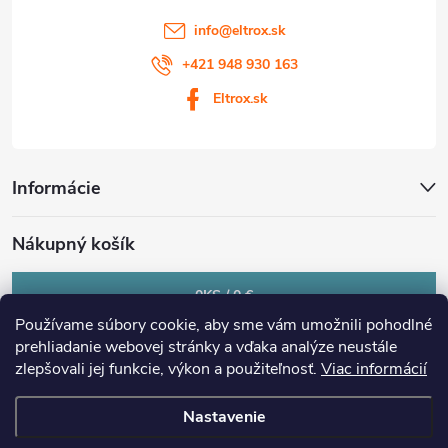
info
@
eltrox.sk
+421 948 930 163
Eltrox.sk
Informácie
Nákupný košík
0
KS /
0 €
Používame súbory cookie, aby sme vám umožnili pohodlné
prehliadanie webovej stránky a vďaka analýze neustále
zlepšovali jej funkcie, výkon a použiteľnosť.
Viac informácií
Nastavenie
Copyright 2026
eltrox.sk
. Všetky práva vyhradené.
Upraviť nastavenie