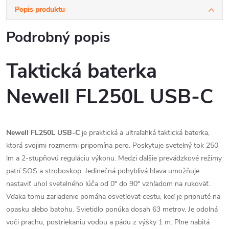
Popis produktu
Podrobný popis
Taktická baterka
Newell FL250L USB-C
Newell FL250L USB-C
je praktická a ultraľahká taktická baterka,
ktorá svojimi rozmermi pripomína pero. Poskytuje svetelný tok 250
lm a 2-stupňovú reguláciu výkonu. Medzi ďalšie prevádzkové režimy
patrí SOS a stroboskop. Jedinečná pohyblivá hlava umožňuje
nastaviť uhol svetelného lúča od 0º do 90º vzhľadom na rukoväť.
Vďaka tomu zariadenie pomáha osvetľovať cestu, keď je pripnuté na
opasku alebo batohu. Svietidlo ponúka dosah 63 metrov. Je odolná
voči prachu, postriekaniu vodou a pádu z výšky 1 m. Plne nabitá