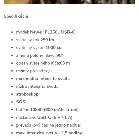
Špecifikácia
model:
Newell FL250L USB-C
svetelný tok:
250 lm
svetelný výkon:
1000 cd
zmena polohy hlavy:
90º
dosah svetelného lúča:
63 m
režimy prevádzky:
maximálna intenzita svetla
nízka intenzita svetla
stroboskop
SOS
batérie:
10840 (600 mAh, Li-ion)
nakladanie:
USB-C (5 V / 1 A)
prevádzkový čas na jedno nabitie:
max. intenzita svetla - 1,5 hodiny