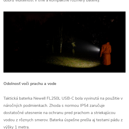
dobrú viditeľnosť v tme a kompaktné rozmery baterky.
Odolnosť voči prachu a vode
Taktická baterka Newell FL250L USB-C bola vyvinutá na použitie v
náročných podmienkach. Zhoda s normou IP54 zaručuje
dostatočné utesnenie na ochranu pred prachom a striekajúcou
vodou z rôznych smerov. Baterka úspešne prešla aj testami pádu z
výšky 1 metra.