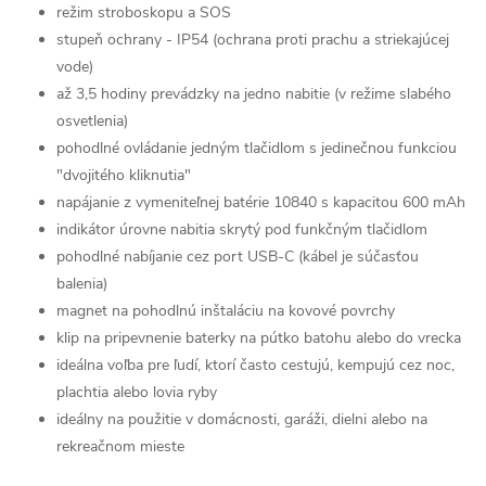
režim stroboskopu a SOS
stupeň ochrany - IP54 (ochrana proti prachu a striekajúcej
vode)
až 3,5 hodiny prevádzky na jedno nabitie (v režime slabého
osvetlenia)
pohodlné ovládanie jedným tlačidlom s jedinečnou funkciou
"dvojitého kliknutia"
napájanie z vymeniteľnej batérie 10840 s kapacitou 600 mAh
indikátor úrovne nabitia skrytý pod funkčným tlačidlom
pohodlné nabíjanie cez port USB-C (kábel je súčasťou
balenia)
magnet na pohodlnú inštaláciu na kovové povrchy
klip na pripevnenie baterky na pútko batohu alebo do vrecka
ideálna voľba pre ľudí, ktorí často cestujú, kempujú cez noc,
plachtia alebo lovia ryby
ideálny na použitie v domácnosti, garáži, dielni alebo na
rekreačnom mieste