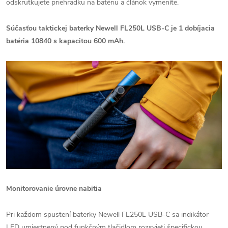
odskrutkujete priehradku na batériu a článok vymeníte.
Súčasťou taktickej baterky Newell FL250L USB-C je 1 dobíjacia
batéria 10840 s kapacitou 600 mAh.
Monitorovanie úrovne nabitia
Pri každom spustení baterky Newell FL250L USB-C sa indikátor
LED umiestnený pod funkčným tlačidlom rozsvieti špecifickou