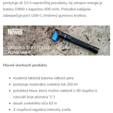
poskytuje až 3,5 h nepretržitej prevádzky. Jej zdrojom energie je
batéria 10840 s kapacitou 600 mAh. Pohodlné nabíjanie
zabezpečuje port USB-C chránený gumovou krytkou.
Hlavné vlastnosti produktu
moderná taktická baterka veľkosti pera
poskytuje maximálny svetelný tok 250 lm
pohyblivá hlava, ktorú možno nakloniť o 90 stupňov k
rukoväti (tvar písmena "L")
dosah svetelného lúča 63 m
2-stupňová regulácia intenzity svetla