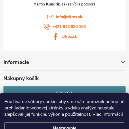
Martin Kundrik
info
@
eltrox.sk
+421 948 930 163
Eltrox.sk
Informácie
Nákupný košík
0
KS /
0 €
Používame súbory cookie, aby sme vám umožnili pohodlné
prehliadanie webovej stránky a vďaka analýze neustále
zlepšovali jej funkcie, výkon a použiteľnosť.
Viac informácií
Nastavenie