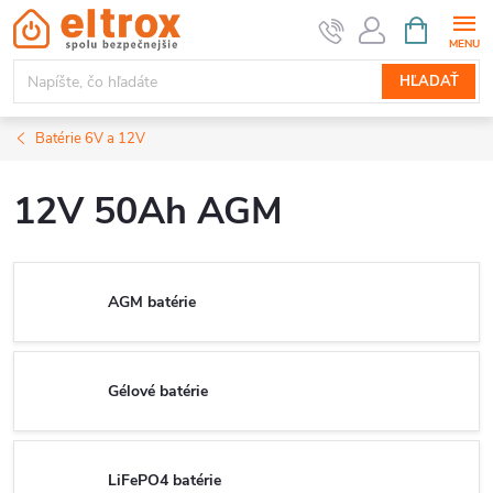
Prejsť
NÁKUPN
KOŠÍK
na
obsah
HĽADAŤ
Batérie 6V a 12V
12V 50Ah AGM
AGM batérie
Gélové batérie
LiFePO4 batérie