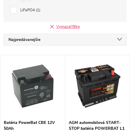
Gel
0
LiFePO4
1
Vymazať filtre
R
Najpredávanejšie
a
Najlacnejšie
V
Najdrahšie
d
ý
Abecedne
e
p
n
i
i
s
e
Batéria PowerBat CBE 12V
AGM automobilová START-
50Ah
STOP batéria POWERBAT L1