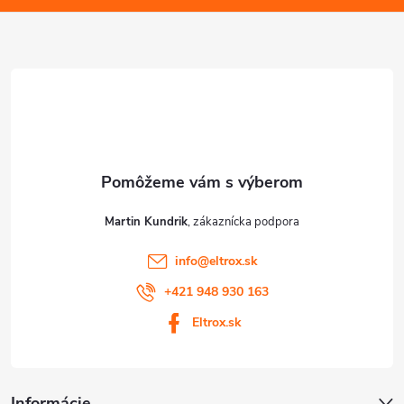
i
ä
s
t
u
i
e
Martin Kundrik
info
@
eltrox.sk
+421 948 930 163
Eltrox.sk
Informácie