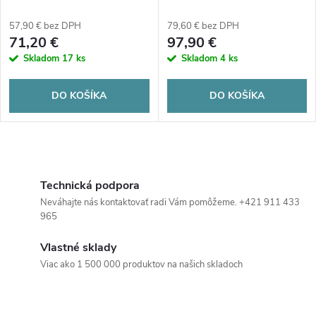
p
12 V 50Ah
p
57,90 € bez DPH
79,60 € bez DPH
r
71,20 €
97,90 €
r
Skladom
17 ks
Skladom
4 ks
o
o
DO KOŠÍKA
DO KOŠÍKA
d
d
u
O
u
k
v
Technická podpora
k
Neváhajte nás kontaktovať radi Vám pomôžeme. +421 911 433
t
l
965
t
á
o
Vlastné sklady
o
Viac ako 1 500 000 produktov na našich skladoch
d
v
a
v