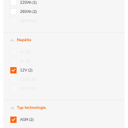
220Ah
1
260Ah
2
280Ah
0
Napätie
4V
0
6V
0
12V
2
12,8V
0
25,6V
0
Typ technologie
AGM
2