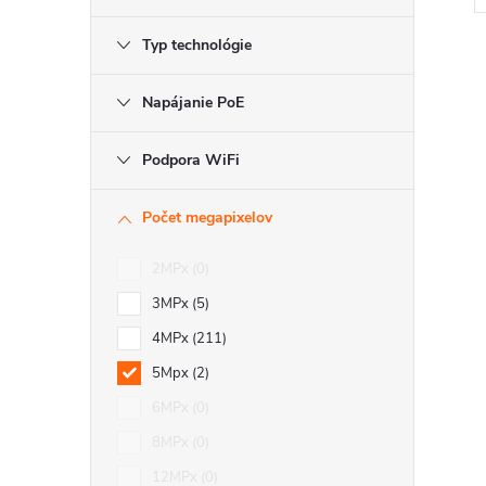
Typ technológie
Napájanie PoE
Podpora WiFi
l
Počet megapixelov
2MPx
0
3MPx
5
4MPx
211
5Mpx
2
i
6MPx
0
8MPx
0
12MPx
0