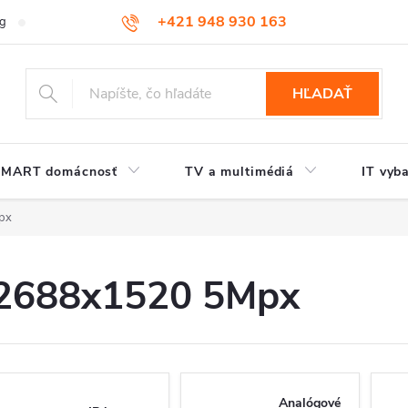
+421 948 930 163
og
Kontakt
HĽADAŤ
SMART domácnosť
TV a multimédiá
IT vyb
px
2688x1520 5Mpx
Analógové