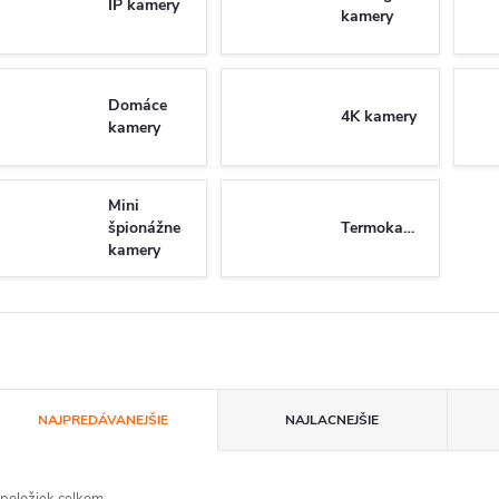
IP kamery
kamery
Domáce
4K kamery
kamery
Mini
špionážne
Termokamery
kamery
R
NAJPREDÁVANEJŠIE
NAJLACNEJŠIE
a