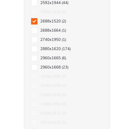
2592x1944
44
2592x1520
0
2688x1520
2
2688x1664
1
2740x1950
1
2880x1620
174
2960x1665
6
2960x1668
23
3008x3000
0
3040x1368
0
3200x1800
0
3288x1850
0
3328x1872
0
3632x1632
0