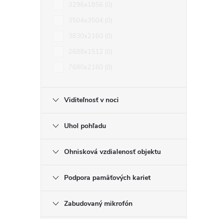
3296x1856
0
3504x3504
0
3830x2160
0
2688x1512
0
7680x2160
0
Viditeľnosť v noci
Uhol pohľadu
Ohnisková vzdialenosť objektu
Podpora pamäťových kariet
Zabudovaný mikrofón