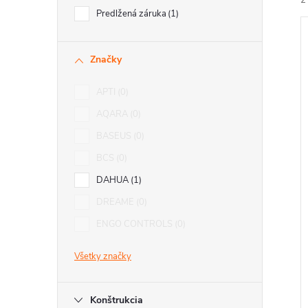
2
Predlžená záruka
1
Značky
APTI
0
i
AQARA
0
i
BASEUS
0
BCS
0
DAHUA
1
DREAME
0
ENGO CONTROLS
0
Všetky značky
Konštrukcia