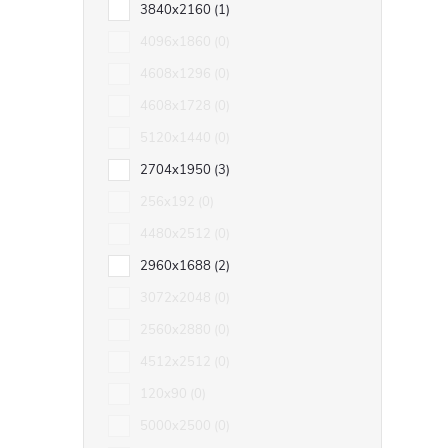
3840x2160
1
4096x1860
0
4608x1296
0
4608x1728
0
5120x1440
0
2704x1950
3
256x192
0
4480x2512
0
2960x1688
2
3072x2048
0
2560x2880
0
4512x2512
0
120x90
0
5000x2500
0