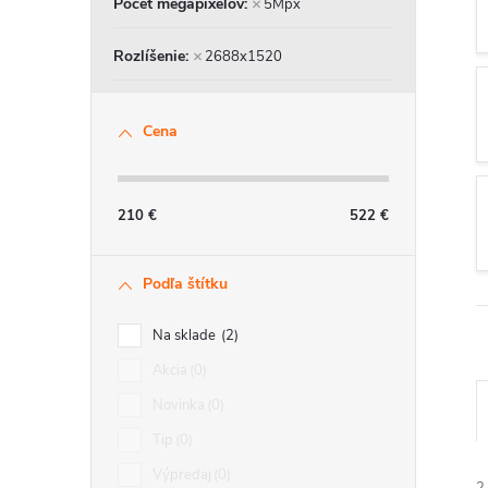
Počet megapixelov
5Mpx
n
Rozlíšenie
2688x1520
ý
p
Cena
a
210
€
522
€
n
e
Podľa štítku
l
Na sklade
2
Akcia
0
Novinka
0
Tip
0
Výpredaj
0