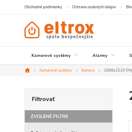
Prejsť
Obchodné podmienky
Ochrana osobných údajov
Bl
na
obsah
Kamerové systémy
Alarmy
Kamerové systémy
Kamery
2688x1520 5M
Domov
B
o
č