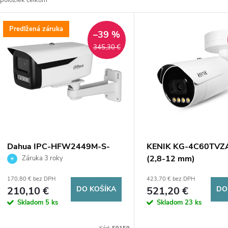
položiek celkom
d
V
Predlžená záruka
e
–39 %
ý
345,30 €
n
p
e
s
p
p
Dahua IPC-HFW2449M-S-
KENIK KG-4C60TVZ
r
LED-0360B-B-PRO
(2,8-12 mm)
Záruka 3 roky
r
170,80 € bez DPH
423,70 € bez DPH
o
210,10 €
DO KOŠÍKA
521,20 €
DO
o
Skladom
5 ks
Skladom
23 ks
d
d