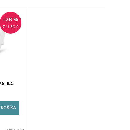
–26 %
711,80 €
AS-ILC
 KOŠÍKA