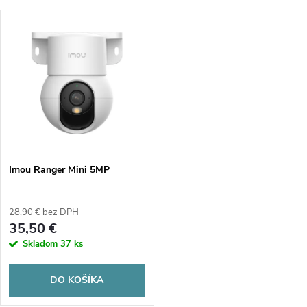
a
Najlacnejšie
V
Najdrahšie
d
ý
Abecedne
e
p
n
i
i
s
e
Imou Ranger Mini 5MP
p
p
28,90 € bez DPH
r
35,50 €
r
Skladom
37 ks
o
o
DO KOŠÍKA
d