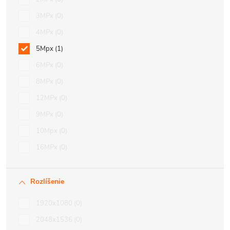
3MPx
0
4MPx
0
5Mpx
1
6MPx
0
8MPx
0
12MPx
0
9MPx
0
10Mpx
0
16MPx
0
Rozlíšenie
1920x1080
0
2048x1536
0