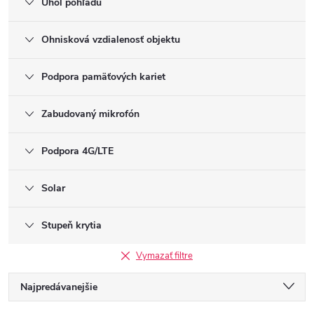
Uhol pohľadu
Ohnisková vzdialenosť objektu
Podpora pamäťových kariet
Zabudovaný mikrofón
Podpora 4G/LTE
Solar
Stupeň krytia
Vymazať filtre
R
Najpredávanejšie