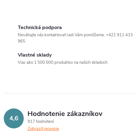
d
u
O
u
k
v
Technická podpora
k
Neváhajte nás kontaktovať radi Vám pomôžeme. +421 911 433
t
l
965
t
á
o
Vlastné sklady
o
Viac ako 1 500 000 produktov na našich skladoch
d
v
a
v
c
i
Hodnotenie zákazníkov
e
4,6
917 hodnotení
p
Zobraziť recenzie