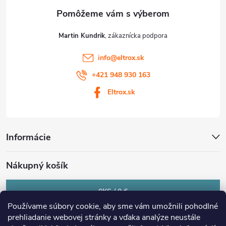
e
Martin Kundrik
info
@
eltrox.sk
+421 948 930 163
Eltrox.sk
Informácie
Nákupný košík
0
KS /
0 €
Používame súbory cookie, aby sme vám umožnili pohodlné
prehliadanie webovej stránky a vďaka analýze neustále