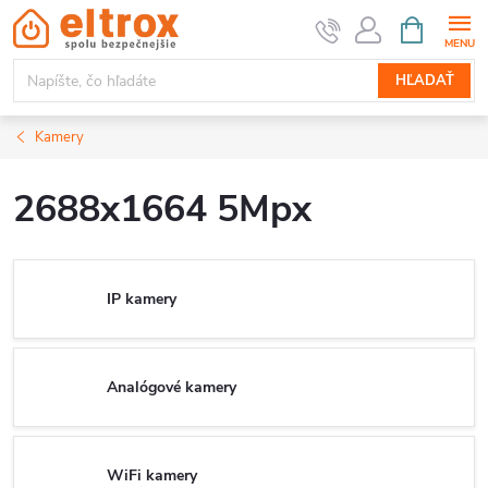
Prejsť
NÁKUPN
KOŠÍK
na
obsah
HĽADAŤ
Kamery
2688x1664 5Mpx
IP kamery
Analógové kamery
WiFi kamery