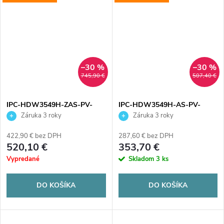
–30 %
–30 %
745,90 €
507,40 €
IPC-HDW3549H-ZAS-PV-
IPC-HDW3549H-AS-PV-
27135-S5
0280B-S5-BLACK
Záruka 3 roky
Záruka 3 roky
422,90 € bez DPH
287,60 € bez DPH
520,10 €
353,70 €
Vypredané
Skladom
3 ks
DO KOŠÍKA
DO KOŠÍKA