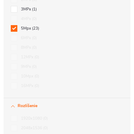
3MPx
1
4MPx
0
5Mpx
23
6MPx
0
8MPx
0
12MPx
0
9MPx
0
10Mpx
0
16MPx
0
Rozlíšenie
1920x1080
0
2048x1536
0