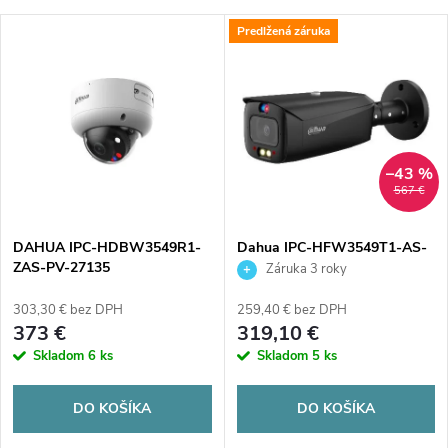
a
Najlacnejšie
V
Predlžená záruka
Najdrahšie
d
ý
Abecedne
e
p
n
i
–43 %
567 €
i
s
e
DAHUA IPC-HDBW3549R1-
Dahua IPC-HFW3549T1-AS-
ZAS-PV-27135
PV-0280B-S5-BLACK
Záruka 3 roky
p
p
303,30 € bez DPH
259,40 € bez DPH
r
373 €
319,10 €
r
Skladom
6 ks
Skladom
5 ks
o
o
DO KOŠÍKA
DO KOŠÍKA
d