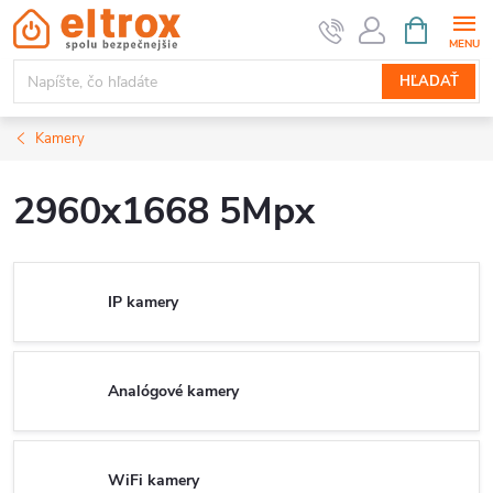
Prejsť
NÁKUPN
KOŠÍK
na
obsah
HĽADAŤ
Kamery
2960x1668 5Mpx
IP kamery
Analógové kamery
WiFi kamery