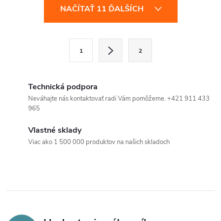
O
NAČÍTAŤ 11 ĎALŠÍCH
v
l
S
1
2
t
á
r
d
á
Technická podpora
a
n
Neváhajte nás kontaktovať radi Vám pomôžeme. +421 911 433
965
k
c
o
Vlastné sklady
i
v
Viac ako 1 500 000 produktov na našich skladoch
a
e
n
p
i
e
r