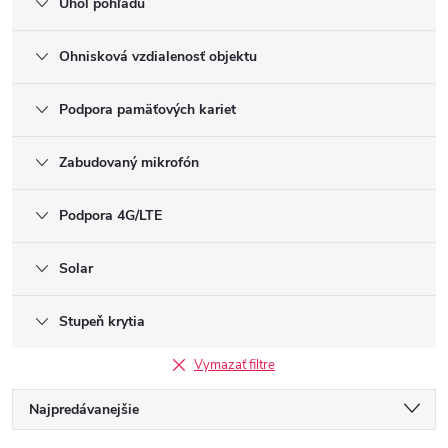
Uhol pohľadu
Ohnisková vzdialenosť objektu
Podpora pamäťových kariet
Zabudovaný mikrofón
Podpora 4G/LTE
Solar
Stupeň krytia
Vymazať filtre
R
Najpredávanejšie