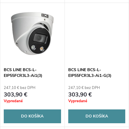
d
u
u
k
k
t
t
o
o
v
BCS LINE BCS-L-
BCS LINE BCS-L-
v
EIP55FCR3L3-Ai1(3)
EIP55FCR3L3-Ai1-G(3)
247,10 € bez DPH
247,10 € bez DPH
303,90 €
303,90 €
Vypredané
Vypredané
DO KOŠÍKA
DO KOŠÍKA