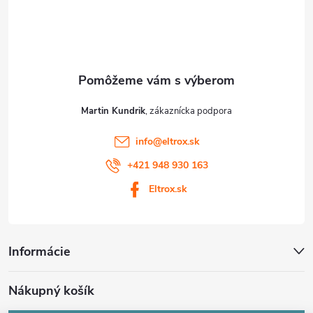
t
i
e
Martin Kundrik
info
@
eltrox.sk
+421 948 930 163
Eltrox.sk
Informácie
Nákupný košík