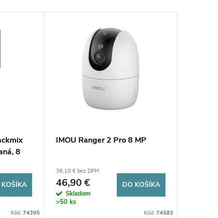
ackmix
IMOU Ranger 2 Pro 8 MP
aná, 8
atérie
38,10 € bez DPH
46,90 €
 KOŠÍKA
DO KOŠÍKA
Skladom
>50 ks
Kód:
74395
Kód:
74583