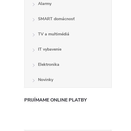
Alarmy
SMART domácnosť
TV a multimédiá
IT vybavenie
Elektronika
i
Novinky
PRIJÍMAME ONLINE PLATBY