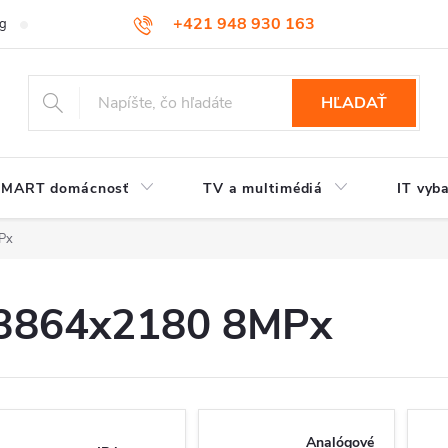
+421 948 930 163
og
Kontakt
HĽADAŤ
SMART domácnosť
TV a multimédiá
IT vyb
Px
3864x2180 8MPx
Analógové