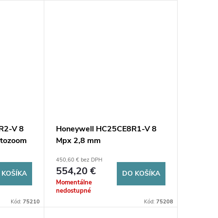
R2-V 8
Honeywell HC25CE8R1-V 8
otozoom
Mpx 2,8 mm
450,60 € bez DPH
554,20 €
 KOŠÍKA
DO KOŠÍKA
Momentálne
nedostupné
Kód:
75210
Kód:
75208