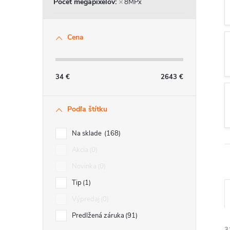
Počet megapixelov
8MPx
n
ý
Cena
p
34
€
2643
€
a
n
Podľa štítku
e
Na sklade
168
Akcia
0
l
Novinka
0
Tip
1
Výpredaj
0
Predlžená záruka
91