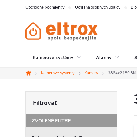
Prejsť
Obchodné podmienky
Ochrana osobných údajov
Bl
na
obsah
Kamerové systémy
Alarmy
Kamerové systémy
Kamery
3864x2180 8M
Domov
B
o
č