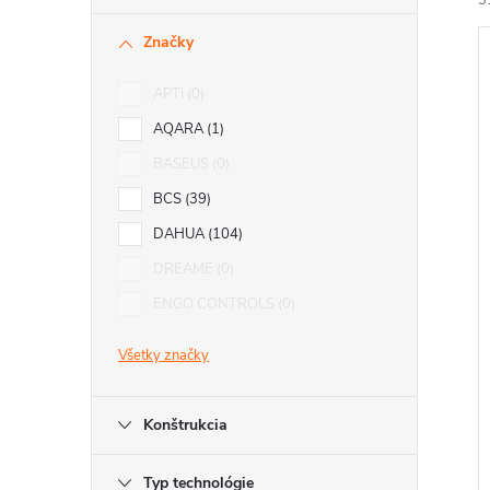
3
Značky
APTI
0
AQARA
1
BASEUS
0
i
i
BCS
39
DAHUA
104
DREAME
0
ENGO CONTROLS
0
Všetky značky
Konštrukcia
Typ technológie