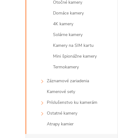
Otočné kamery
Domáce kamery
l
4K kamery
Solárne kamery
Kamery na SIM kartu
Mini špionážne kamery
Termokamery
Záznamové zariadenia
i
Kamerové sety
Príslušenstvo ku kamerám
Ostatné kamery
r
Atrapy kamier