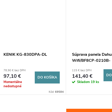
KENIK KG-830DPA-DL
Súprava panela Dahu
Wifi/BF8CP-0210B-
XL/M0508
78,90 € bez DPH
115 € bez DPH
97,10 €
141,40 €
DO
DO KOŠÍKA
Momentálne
Skladom
19 ks
nedostupné
Kód:
69584