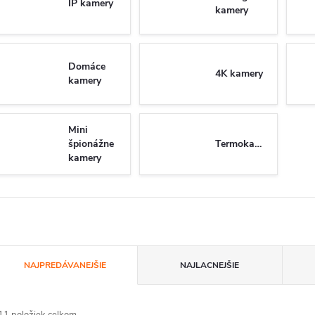
IP kamery
kamery
Domáce
4K kamery
kamery
Mini
špionážne
Termokamery
kamery
R
NAJPREDÁVANEJŠIE
NAJLACNEJŠIE
a