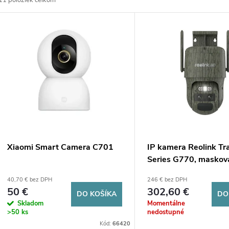
11
položiek celkom
d
V
e
ý
n
p
e
s
p
p
Xiaomi Smart Camera C701
IP kamera Reolink Tr
r
Series G770, maskov
r
MP, LTE, napájaná z b
40,70 € bez DPH
246 € bez DPH
o
50 €
302,60 €
DO KOŠÍKA
DO
o
Skladom
Momentálne
d
>50 ks
nedostupné
d
Kód:
66420