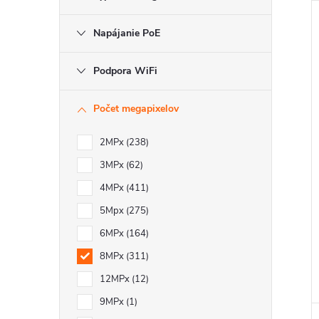
Napájanie PoE
Podpora WiFi
Počet megapixelov
2MPx
238
3MPx
62
4MPx
411
5Mpx
275
6MPx
164
8MPx
311
12MPx
12
9MPx
1