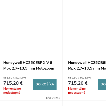
u
u
k
k
t
t
o
o
v
v
Honeywell HC25CE8R2-V 8
Honeywell HC25CB8
Mpx 2,7–13,5 mm Motozoom
Mpx 2,7–13,5 mm M
581,50 € bez DPH
581,50 € bez DPH
715,20 €
715,20 €
DO KOŠÍKA
DO
Momentálne
Momentálne
nedostupné
nedostupné
Kód:
75212