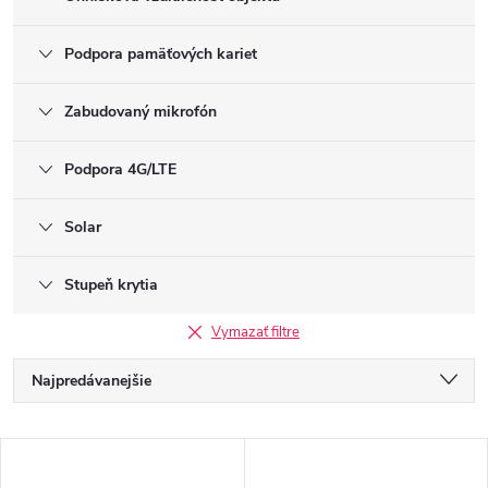
Podpora pamäťových kariet
Zabudovaný mikrofón
Podpora 4G/LTE
Solar
Stupeň krytia
Vymazať filtre
R
Najpredávanejšie
a
Najlacnejšie
V
Najdrahšie