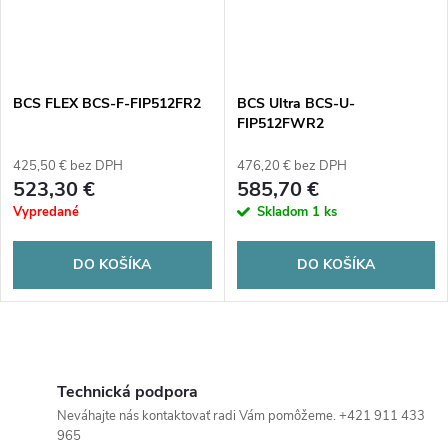
BCS FLEX BCS-F-FIP512FR2
BCS Ultra BCS-U-
FIP512FWR2
425,50 € bez DPH
476,20 € bez DPH
523,30 €
585,70 €
Vypredané
Skladom
1 ks
DO KOŠÍKA
DO KOŠÍKA
O
v
Technická podpora
Neváhajte nás kontaktovať radi Vám pomôžeme. +421 911 433
l
965