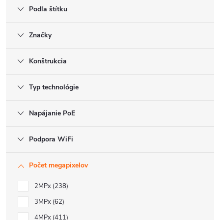
Podľa štítku
Značky
Konštrukcia
Typ technológie
Napájanie PoE
Podpora WiFi
Počet megapixelov
2MPx
238
3MPx
62
4MPx
411