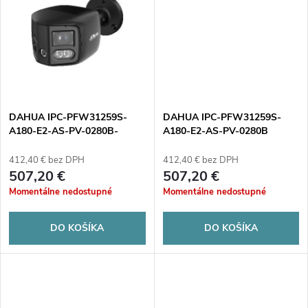
u
k
k
t
t
o
o
v
DAHUA IPC-PFW31259S-
DAHUA IPC-PFW31259S-
v
A180-E2-AS-PV-0280B-
A180-E2-AS-PV-0280B
BLACK
412,40 € bez DPH
412,40 € bez DPH
507,20 €
507,20 €
Momentálne nedostupné
Momentálne nedostupné
DO KOŠÍKA
DO KOŠÍKA