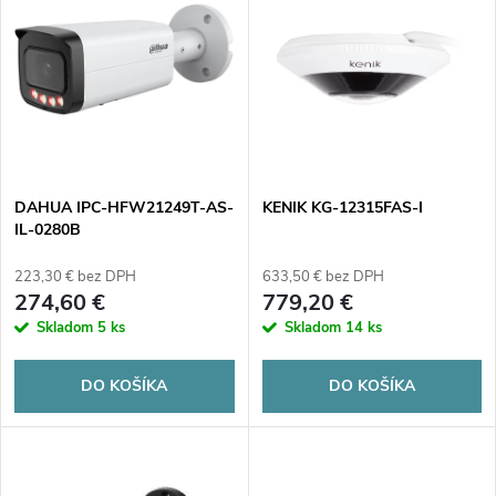
d
ý
Abecedne
e
p
n
i
i
s
e
DAHUA IPC-HFW21249T-AS-
KENIK KG-12315FAS-I
IL-0280B
p
p
223,30 € bez DPH
633,50 € bez DPH
r
274,60 €
779,20 €
r
Skladom
5 ks
Skladom
14 ks
o
o
DO KOŠÍKA
DO KOŠÍKA
d
d
u