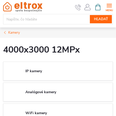
Prejsť
NÁKUPN
KOŠÍK
na
obsah
HĽADAŤ
Kamery
4000x3000 12MPx
IP kamery
Analógové kamery
WiFi kamery