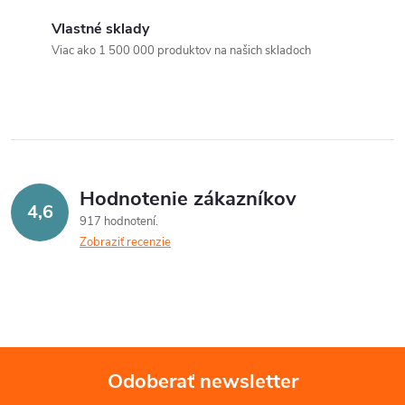
á
Vlastné sklady
Viac ako 1 500 000 produktov na našich skladoch
d
a
c
i
Hodnotenie zákazníkov
e
4,6
917 hodnotení
p
Zobraziť recenzie
r
v
k
Odoberať newsletter
y