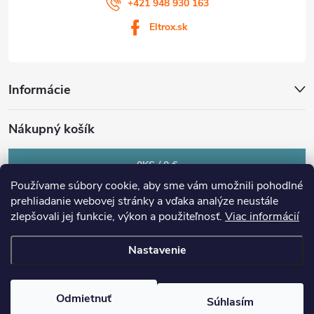
+421 948 930 163
Eltrox.sk
Informácie
Nákupný košík
0
KS /
0 €
Používame súbory cookie, aby sme vám umožnili pohodlné
prehliadanie webovej stránky a vďaka analýze neustále
zlepšovali jej funkcie, výkon a použiteľnosť.
Viac informácií
Nastavenie
Copyright 2026
eltrox.sk
. Všetky práva vyhradené.
Upraviť nastavenie
cookies
Odmietnuť
Súhlasím
Vytvoril Shoptet Premium