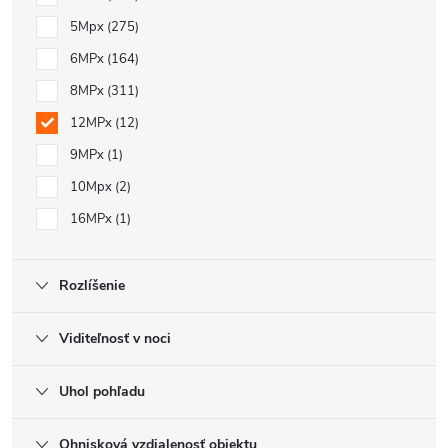
5Mpx
275
6MPx
164
8MPx
311
12MPx
12
9MPx
1
10Mpx
2
16MPx
1
Rozlíšenie
Viditeľnosť v noci
Uhol pohľadu
Ohnisková vzdialenosť objektu