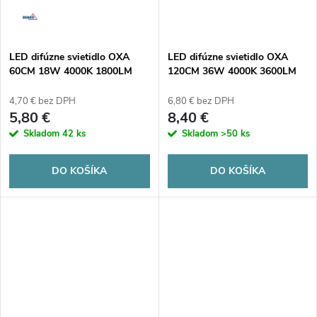
t
o
o
v
LED difúzne svietidlo OXA
LED difúzne svietidlo OXA
v
60CM 18W 4000K 1800LM
120CM 36W 4000K 3600LM
IP20
IP20
4,70 € bez DPH
6,80 € bez DPH
5,80 €
8,40 €
Skladom
42 ks
Skladom
>50 ks
DO KOŠÍKA
DO KOŠÍKA