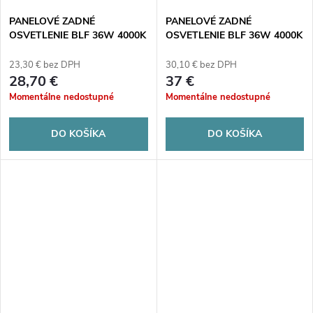
PANELOVÉ ZADNÉ
PANELOVÉ ZADNÉ
OSVETLENIE BLF 36W 4000K
OSVETLENIE BLF 36W 4000K
4320LM IP20 UGR19 60x60 -
4320LM IP20 UGR19 120x30 -
kartón po 10 ks.
kartón po 10 ks.
23,30 € bez DPH
30,10 € bez DPH
28,70 €
37 €
Momentálne nedostupné
Momentálne nedostupné
DO KOŠÍKA
DO KOŠÍKA