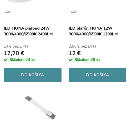
n
i
i
s
e
lED FIONA plafond 24W
lED plafón FIONA 12W
3000/4000/6500K 2400LM
3000/4000/6500K 1200LM
p
IP20 biela
IP20 biely
p
14 € bez DPH
9,80 € bez DPH
r
17,20 €
12 €
r
Skladom
24 ks
Skladom
39 ks
o
o
DO KOŠÍKA
DO KOŠÍKA
d
d
u
u
k
k
t