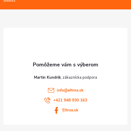
p
p
ä
i
s
t
u
i
e
Martin Kundrik
info
@
eltrox.sk
+421 948 930 163
Eltrox.sk