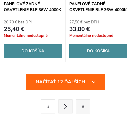
PANELOVÉ ZADNÉ
PANELOVÉ ZADNÉ
OSVETLENIE BLF 36W 4000K
OSVETLENIE BLF 36W 4000K
4320LM IP20 60x60 biela -
4320LM IP20 120x30 biela -
kartón po 10 ks.
kartón 10 ks.
20,70 € bez DPH
27,50 € bez DPH
25,40 €
33,80 €
Momentálne nedostupné
Momentálne nedostupné
DO KOŠÍKA
DO KOŠÍKA
O
NAČÍTAŤ 12 ĎALŠÍCH
v
l
S
1
5
t
á
r
d
á