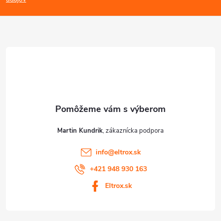
p
p
ä
i
s
t
u
i
e
Martin Kundrik
info
@
eltrox.sk
+421 948 930 163
Eltrox.sk