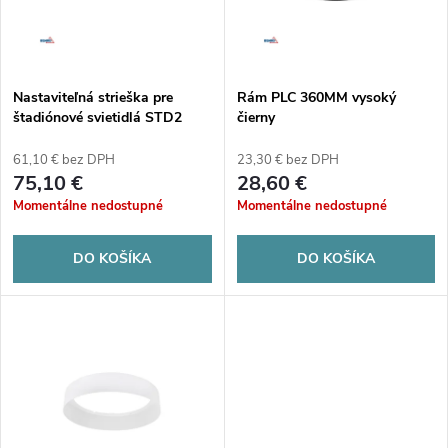
n
i
i
s
e
Nastaviteľná strieška pre
Rám PLC 360MM vysoký
štadiónové svietidlá STD2
čierny
p
p
61,10 € bez DPH
23,30 € bez DPH
r
75,10 €
28,60 €
r
Momentálne nedostupné
Momentálne nedostupné
o
o
DO KOŠÍKA
DO KOŠÍKA
d
d
u
u
k
k
t