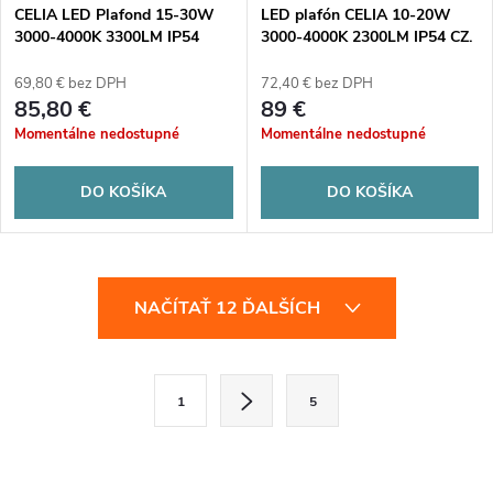
CELIA LED Plafond 15-30W
LED plafón CELIA 10-20W
3000-4000K 3300LM IP54
3000-4000K 2300LM IP54 CZ.
MIKR. F. polotieň
69,80 € bez DPH
72,40 € bez DPH
85,80 €
89 €
Momentálne nedostupné
Momentálne nedostupné
DO KOŠÍKA
DO KOŠÍKA
O
NAČÍTAŤ 12 ĎALŠÍCH
v
l
S
1
5
t
á
r
d
á