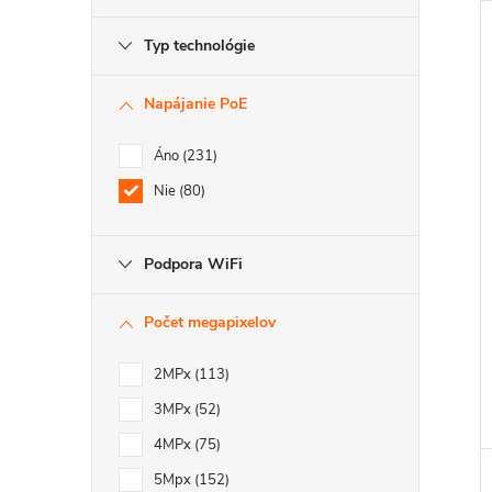
Typ technológie
Napájanie PoE
Áno
231
Nie
80
Podpora WiFi
Počet megapixelov
2MPx
113
3MPx
52
4MPx
75
5Mpx
152