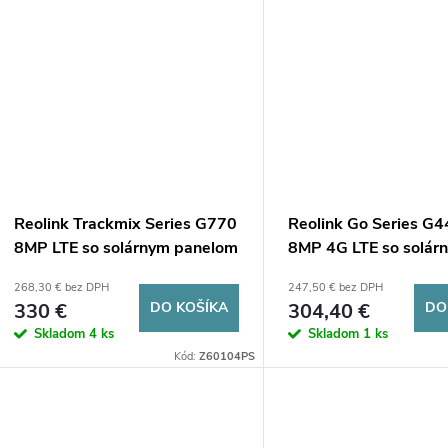
Reolink Trackmix Series G770
Reolink Go Series G
8MP LTE so solárnym panelom
8MP 4G LTE so solár
panelom
268,30 € bez DPH
247,50 € bez DPH
330 €
DO KOŠÍKA
304,40 €
DO
Skladom
4 ks
Skladom
1 ks
Kód:
Z60104PS