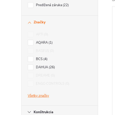
8
Predlžená záruka
22
Značky
APTI
0
i
AQARA
1
i
BASEUS
0
BCS
4
DAHUA
26
DREAME
0
ENGO CONTROLS
0
Všetky značky
Konštrukcia