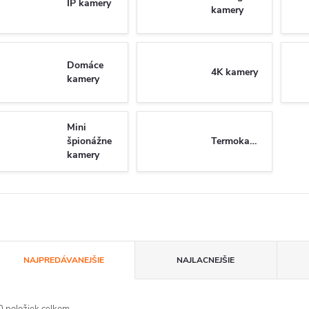
IP kamery
kamery
Domáce
4K kamery
kamery
Mini
špionážne
Termokamery
kamery
R
NAJPREDÁVANEJŠIE
NAJLACNEJŠIE
a