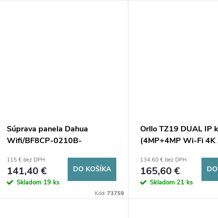
u
u
k
k
t
t
o
o
v
v
Súprava panela Dahua
Orllo TZ19 DUAL IP 
Wifi/BF8CP-0210B-
(4MP+4MP Wi-Fi 4K 
XL/M0508
115 € bez DPH
134,60 € bez DPH
141,40 €
DO KOŠÍKA
165,60 €
DO
Skladom
19 ks
Skladom
21 ks
Kód:
73759