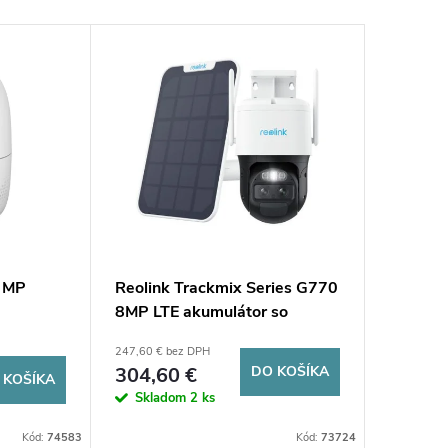
8 MP
Reolink Trackmix Series G770
8MP LTE akumulátor so
solárnym panelom
247,60 € bez DPH
304,60 €
DO KOŠÍKA
 KOŠÍKA
Skladom
2 ks
Kód:
74583
Kód:
73724