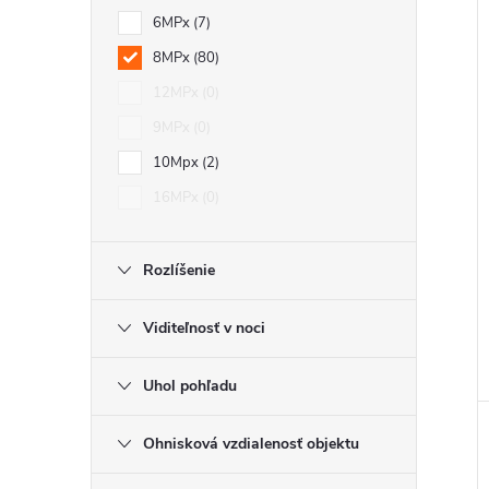
6MPx
7
8MPx
80
12MPx
0
9MPx
0
10Mpx
2
16MPx
0
Rozlíšenie
Viditeľnosť v noci
Uhol pohľadu
Ohnisková vzdialenosť objektu