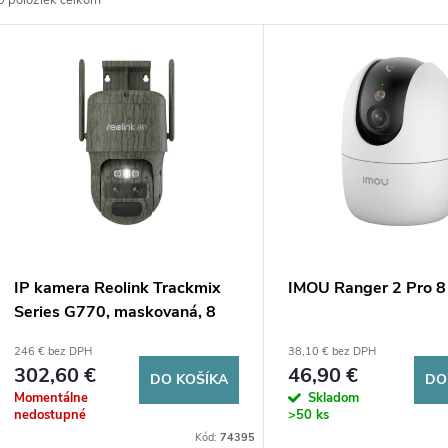
0
položiek celkom
d
V
e
ý
n
p
e
s
p
p
IP kamera Reolink Trackmix
IMOU Ranger 2 Pro 
r
Series G770, maskovaná, 8
r
MP, LTE, napájaná z batérie
246 € bez DPH
38,10 € bez DPH
o
302,60 €
46,90 €
DO KOŠÍKA
DO
o
Momentálne
Skladom
d
nedostupné
>50 ks
d
Kód:
74395