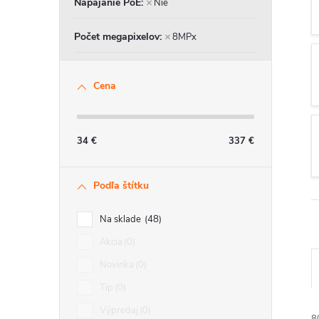
Napájanie PoE
Nie
n
Počet megapixelov
8MPx
ý
p
Cena
a
34
€
337
€
n
e
Podľa štítku
l
Na sklade
48
Akcia
0
Novinka
0
Tip
0
Výpredaj
0