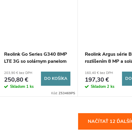
Reolink Go Series G340 8MP
Reolink Argus série 
LTE 3G so solárnym panelom
rozlíšením 8 MP a so
panelom
203,90 € bez DPH
160,40 € bez DPH
250,80 €
DO KOŠÍKA
197,30 €
DO
Skladom
1 ks
Skladom
2 ks
Kód:
Z53469PS
O
NAČÍTAŤ 12 ĎALŠ
v