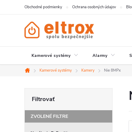
Prejsť
Obchodné podmienky
Ochrana osobných údajov
Bl
na
obsah
Kamerové systémy
Alarmy
Kamerové systémy
Kamery
Nie 8MPx
Domov
B
o
č