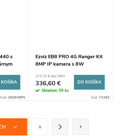
B440 s
Ezviz EB8 PRO 4G Ranger Kit
lárnym
8MP IP kamera s 8W
solárnym panelom 4G Wi-Fi
273,70 € bez DPH
Moro
 KOŠÍKA
336,60 €
DO KOŠÍKA
Skladom
39 ks
Kód:
Z60938PS
Kód:
73183
S
ÍCH
1
7
t