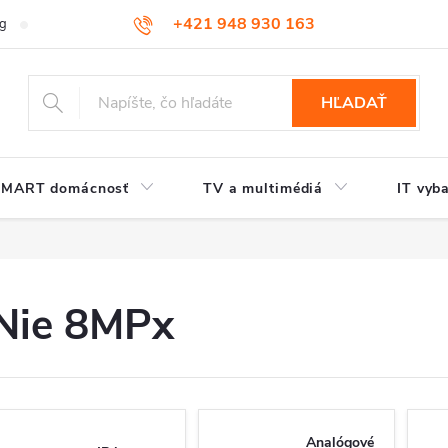
+421 948 930 163
og
Kontakt
HĽADAŤ
SMART domácnosť
TV a multimédiá
IT vyb
Nie 8MPx
Analógové