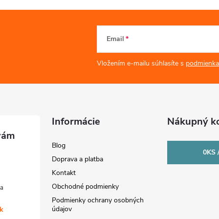
Email
Vložením e-mailu súhlasíte s
podmienka
Informácie
Nákupný ko
Blog
0
KS 
Doprava a platba
Kontakt
Obchodné podmienky
Podmienky ochrany osobných
údajov
sk