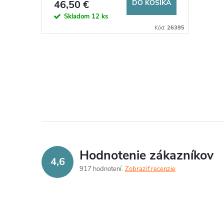
o
46,50 €
DO KOŠÍKA
d
Skladom
12 ks
d
Kód:
26395
u
u
k
O
k
v
t
t
l
o
á
o
v
d
v
Hodnotenie zákazníkov
4,6
a
917 hodnotení
Zobraziť recenzie
c
i