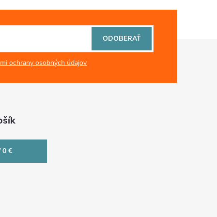
ODOBERAŤ
mi ochrany osobných údajov
šík
/
0 €