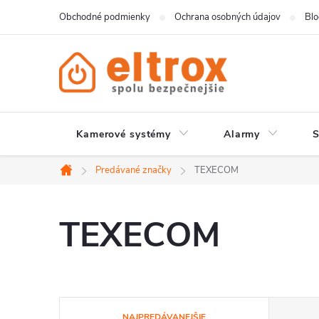
Prejsť
Obchodné podmienky
Ochrana osobných údajov
Bl
na
obsah
Kamerové systémy
Alarmy
Predávané značky
TEXECOM
Domov
TEXECOM
R
NAJPREDÁVANEJŠIE