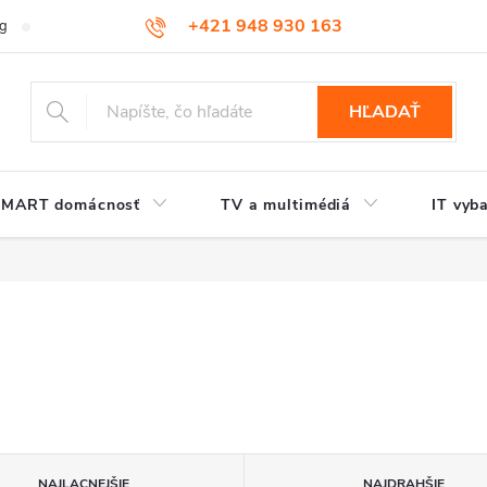
+421 948 930 163
og
Kontakt
HĽADAŤ
SMART domácnosť
TV a multimédiá
IT vyb
NAJLACNEJŠIE
NAJDRAHŠIE