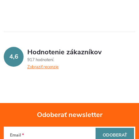
Hodnotenie zákazníkov
4,6
917 hodnotení
Zobraziť recenzie
Odoberať newsletter
Z
Email
ODOBERAŤ