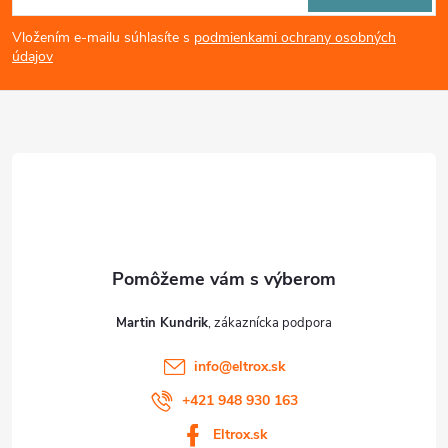
á
Vložením e-mailu súhlasíte s
podmienkami ochrany osobných
p
údajov
ä
t
i
e
Martin Kundrik
info
@
eltrox.sk
+421 948 930 163
Eltrox.sk