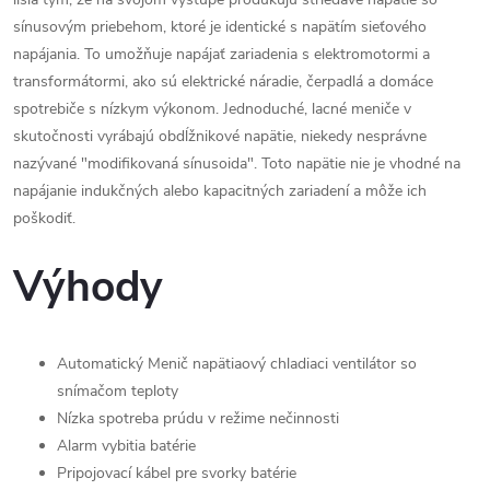
sínusovým priebehom, ktoré je identické s napätím sieťového
napájania. To umožňuje napájať zariadenia s elektromotormi a
transformátormi, ako sú elektrické náradie, čerpadlá a domáce
spotrebiče s nízkym výkonom. Jednoduché, lacné meniče v
skutočnosti vyrábajú obdĺžnikové napätie, niekedy nesprávne
nazývané "modifikovaná sínusoida". Toto napätie nie je vhodné na
napájanie indukčných alebo kapacitných zariadení a môže ich
poškodiť.
Výhody
Automatický Menič napätiaový chladiaci ventilátor so
snímačom teploty
Nízka spotreba prúdu v režime nečinnosti
Alarm vybitia batérie
Pripojovací kábel pre svorky batérie