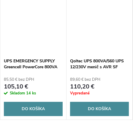
UPS EMERGENCY SUPPLY
Qoltec UPS 800VA/560 UPS
Greencell PowerCore 800VA
12/230V menič s AVR SF
500W AVR 12VDC LCD
Sinus
85,50 € bez DPH
89,60 € bez DPH
105,10 €
110,20 €
Skladom
14 ks
Vypredané
DO KOŠÍKA
DO KOŠÍKA