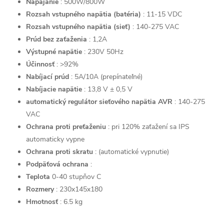
Napájanie
: 500W/800W
Rozsah vstupného napätia (batéria)
: 11-15 VDC
Rozsah vstupného napätia (sieť)
: 140-275 VAC
Prúd bez zaťaženia
: 1,2A
Výstupné napätie
: 230V 50Hz
Účinnosť
: >92%
Nabíjací prúd
: 5A/10A (prepínateľné)
Nabíjacie napätie
: 13,8 V ± 0,5 V
automatický regulátor sieťového napätia AVR
: 140-275
VAC
Ochrana proti preťaženiu
: pri 120% zaťažení sa IPS
automaticky vypne
Ochrana proti skratu
: (automatické vypnutie)
Podpäťová ochrana
:
Teplota
0-40 stupňov C
Rozmery
: 230x145x180
Hmotnosť
: 6.5 kg