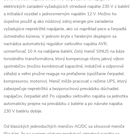
elektrických zariadení vyžadujúcich striedavé napätie 230 V z batérií
a inštalácií vozidiel s jednosmerným napätím 12 V. Možno ho
úspešne použiť aj ako núdzový zdroj energie pre zariadenia
vyžadujúce nepretržité napájanie, ako sú napríklad pece a čerpadlá
ústredného kúrenia. V jednom kryte s farebným displejom sa
nachádza automatický regulátor sieťového napätia AVR,
usmerňovač 10 A na nabíjanie batérií, čistý menič SINUS na báze
toroidného transformátora, ktorý kompenzuje rôzny jalový výkon
spotrebičov (možno kombinovať kapacitné, indukčné a odporové
záťaže) a veľmi pružne reaguje na preťaženie (spúšťanie čerpadiel,
kompresorov, motorov). Menič môže pracovať v režime UPS, ktorý
zabezpečuje nepretržitú a bezporuchovú prevádzku dúchadiel,
napájačov, čerpadiel atď. Po výpadku sieťového napätia sa jednotka
automaticky prepne na prevádzku z batérie a po návrate napätia
230 V batériu dobije.
Od klasických jednoduchých meničov AC/DC sa sínusové meniče
líšia tým, že na svojom výstupe produkujú striedavé napätie so