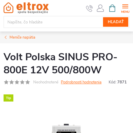
Prejsť
NÁKUPN
KOŠÍK
na
obsah
HĽADAŤ
Meniče napätia
Volt Polska SINUS PRO-
800E 12V 500/800W
Neohodnotené
Podrobnosti hodnotenia
Kód:
7871
Tip