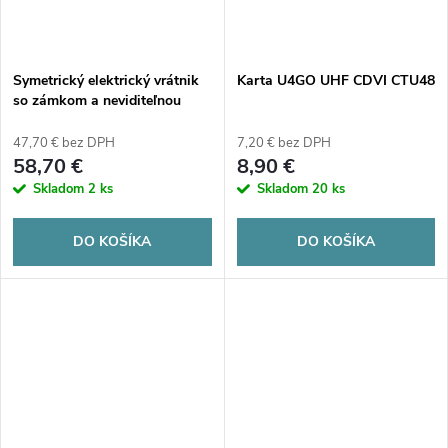
t
o
o
v
Symetrický elektrický vrátnik
Karta U4GO UHF CDVI CTU48
v
so zámkom a neviditeľnou
pamäťou 10-24 V AC/DC JIS
1743-BT
47,70 € bez DPH
7,20 € bez DPH
58,70 €
8,90 €
Skladom
2 ks
Skladom
20 ks
DO KOŠÍKA
DO KOŠÍKA