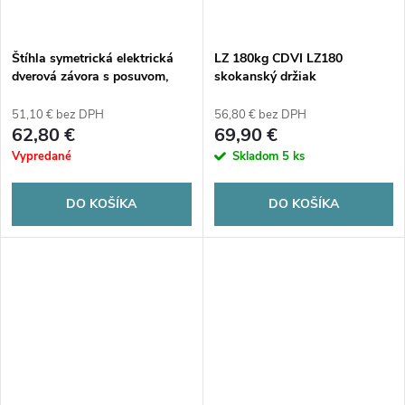
Štíhla symetrická elektrická
LZ 180kg CDVI LZ180
dverová závora s posuvom,
skokanský držiak
zámkom a pamäťou 10-24 V
AC/DC CDVI SDTX1024
51,10 € bez DPH
56,80 € bez DPH
62,80 €
69,90 €
Vypredané
Skladom
5 ks
DO KOŠÍKA
DO KOŠÍKA