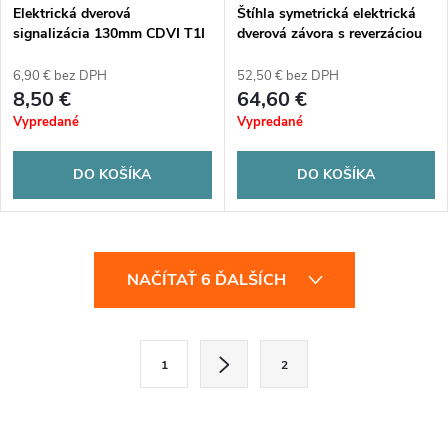
Elektrická dverová
Štíhla symetrická elektrická
signalizácia 130mm CDVI T1I
dverová závora s reverzáciou
12 V DC CDVI SIX12
6,90 € bez DPH
52,50 € bez DPH
8,50 €
64,60 €
Vypredané
Vypredané
DO KOŠÍKA
DO KOŠÍKA
O
NAČÍTAŤ 6 ĎALŠÍCH
v
l
S
1
2
t
á
r
d
á