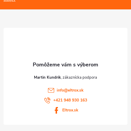
p
p
ä
i
s
t
u
i
e
Martin Kundrik
info
@
eltrox.sk
+421 948 930 163
Eltrox.sk