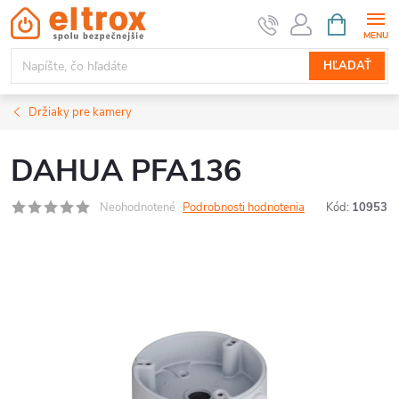
Prejsť
NÁKUPN
KOŠÍK
na
obsah
HĽADAŤ
Držiaky pre kamery
DAHUA PFA136
Neohodnotené
Podrobnosti hodnotenia
Kód:
10953