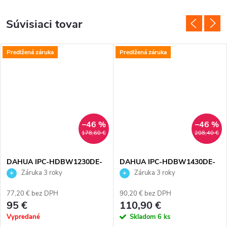
Súvisiaci tovar
Predlžená záruka
Predlžená záruka
–46 %
–46 %
178,60 €
208,40 €
DAHUA IPC-HDBW1230DE-
DAHUA IPC-HDBW1430DE-
SW-0280B
SW-0280B
Záruka 3 roky
Záruka 3 roky
77,20 € bez DPH
90,20 € bez DPH
95 €
110,90 €
Vypredané
Skladom
6 ks