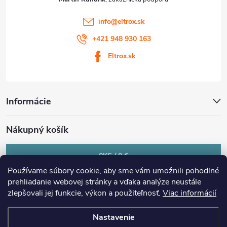
info
@
eltrox.sk
+421 948 930 163
Eltrox.sk
Informácie
Nákupný košík
0
KS /
0 €
Používame súbory cookie, aby sme vám umožnili pohodlné
prehliadanie webovej stránky a vďaka analýze neustále
zlepšovali jej funkcie, výkon a použiteľnosť.
Viac informácií
Nastavenie