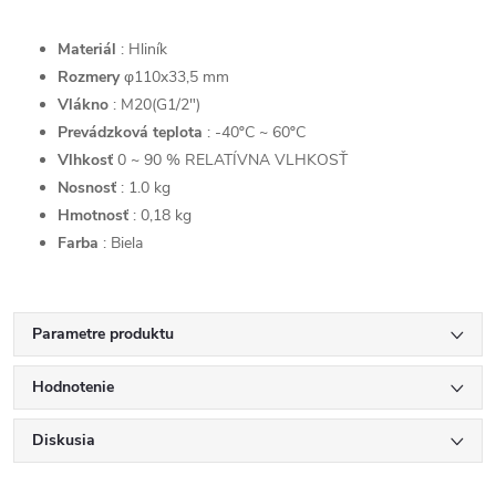
Materiál
: Hliník
Rozmery
φ110x33,5 mm
Vlákno
: M20(G1/2")
Prevádzková teplota
: -40ºC ~ 60ºC
Vlhkosť
0 ~ 90 % RELATÍVNA VLHKOSŤ
Nosnosť
: 1.0 kg
Hmotnosť
: 0,18 kg
Farba
: Biela
Parametre produktu
Hodnotenie
Diskusia