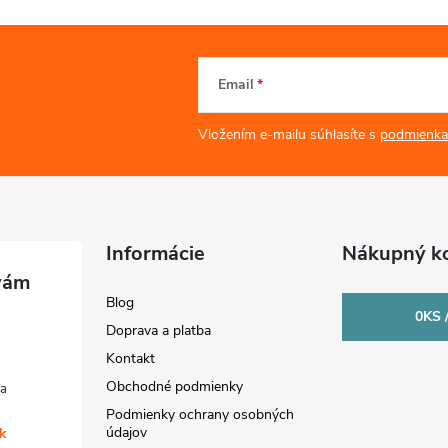
Email
Vložením e-mailu súhlasíte s
podmienka
Informácie
Nákupný ko
Blog
0
KS 
Doprava a platba
Kontakt
Obchodné podmienky
Podmienky ochrany osobných
údajov
sk