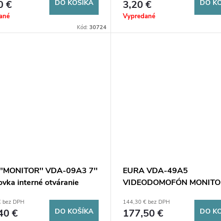
0 €
DO KOŠÍKA
3,20 €
DO K
ané
Vypredané
Kód:
30724
'MONITOR'' VDA-09A3 7''
EURA VDA-49A5
ovka interné otváranie
VIDEODOMOFÓN MONITOR
e 2 vstupy
biely )
€ bez DPH
144,30 € bez DPH
40 €
DO KOŠÍKA
177,50 €
DO K