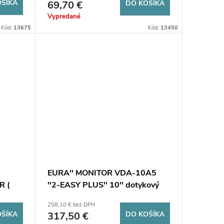
OŠÍKA
69,70 €
DO KOŠÍKA
Vypredané
Kód:
13675
Kód:
13450
EURA'' MONITOR VDA-10A5
 (
''2-EASY PLUS'' 10'' dotykový
displej, čierna farba
258,10 € bez DPH
OŠÍKA
317,50 €
DO KOŠÍKA