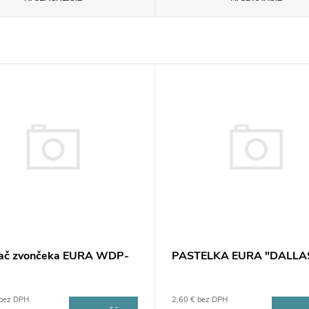
mač zvončeka EURA WDP-
PASTELKA EURA "DALLA
 bez DPH
2,60 € bez DPH