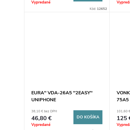
Vypredané
Vypred
Kód:
12652
EURA'' VDA-26A5 ''2EASY''
VONK
UNIPHONE
75A5
38,10 € bez DPH
101,60 
46,80 €
DO KOŠÍKA
125 
Vypredané
Vypred