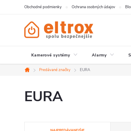
Prejsť
Obchodné podmienky
Ochrana osobných údajov
Bl
na
obsah
Kamerové systémy
Alarmy
Predávané značky
EURA
Domov
EURA
R
NAJPREDÁVANEJŠIE