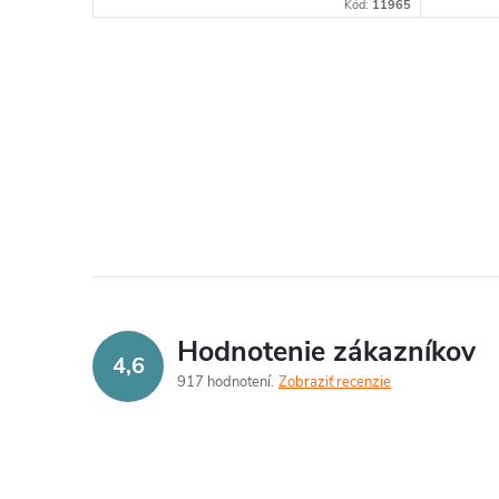
Kód:
11965
O
v
l
á
d
a
Hodnotenie zákazníkov
c
4,6
917 hodnotení
Zobraziť recenzie
i
e