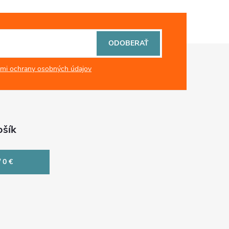
ODOBERAŤ
mi ochrany osobných údajov
šík
/
0 €