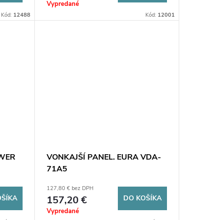
Vypredané
Kód:
12488
Kód:
12001
EWER
VONKAJŠÍ PANEL. EURA VDA-
71A5
127,80 € bez DPH
OŠÍKA
157,20 €
DO KOŠÍKA
Vypredané