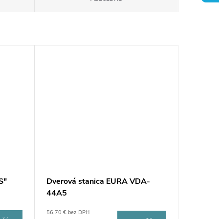
S"
Dverová stanica EURA VDA-
44A5
56,70 € bez DPH