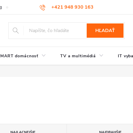
+421 948 930 163
og
Kontakt
HĽADAŤ
SMART domácnosť
TV a multimédiá
IT vyb
NAJLACNEJŠIE
NAJDRAHŠIE