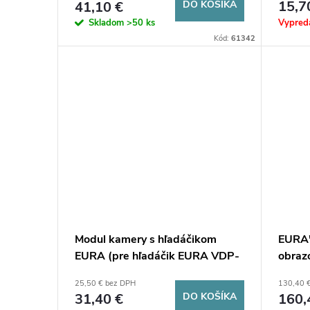
o
15,7
41,10 €
DO KOŠÍKA
d
Vypred
Skladom
>50 ks
d
Kód:
61342
u
u
k
k
t
t
o
o
v
v
Modul kamery s hľadáčikom
EURA'
EURA (pre hľadáčik EURA VDP-
obraz
01c1) páska + objektív
pamät
25,50 € bez DPH
130,40 
31,40 €
DO KOŠÍKA
160,