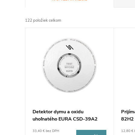
a
122
položiek celkom
d
V
e
ý
n
p
i
i
e
s
p
p
Prijí
Detektor dymu a oxidu
r
82H2
uhoľnatého EURA CSD-39A2
r
o
12,80 €
33,40 € bez DPH