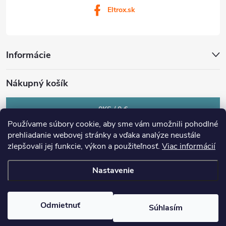
Eltrox.sk
Informácie
Nákupný košík
0
KS /
0 €
Používame súbory cookie, aby sme vám umožnili pohodlné
prehliadanie webovej stránky a vďaka analýze neustále
zlepšovali jej funkcie, výkon a použiteľnosť.
Viac informácií
Nastavenie
Copyright 2026
eltrox.sk
. Všetky práva vyhradené.
Upraviť nastavenie
cookies
Odmietnuť
Súhlasím
Vytvoril Shoptet Premium