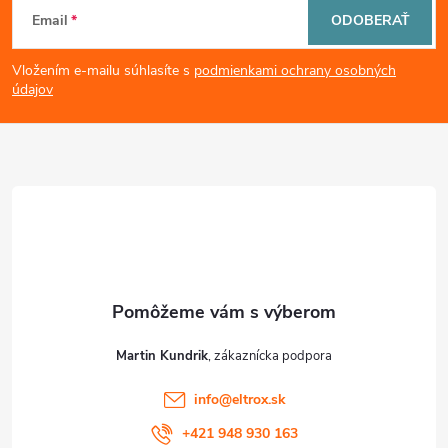
Z
Email
ODOBERAŤ
á
Vložením e-mailu súhlasíte s
podmienkami ochrany osobných
p
údajov
ä
t
i
e
Martin Kundrik
info
@
eltrox.sk
+421 948 930 163