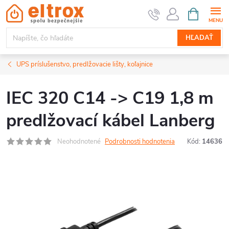
Prejsť
NÁKUPN
KOŠÍK
na
obsah
HĽADAŤ
UPS príslušenstvo, predlžovacie lišty, koľajnice
IEC 320 C14 -> C19 1,8 m
predlžovací kábel Lanberg
Neohodnotené
Podrobnosti hodnotenia
Kód:
14636