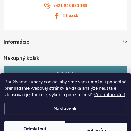
+421 948 930 163
Eltrox.sk
Informácie
Nákupný košík
0
KS /
0 €
Používame súbory cookie, aby sme vám umožnili pohodlné
prehliadanie webovej stránky a vďaka analýze neustále
zlepšovali jej funkcie, výkon a použiteľnosť.
Viac informácií
Nastavenie
Copyright 2026
eltrox.sk
. Všetky práva vyhradené.
Upraviť nastavenie
cookies
Odmietnuť
Súhlasím