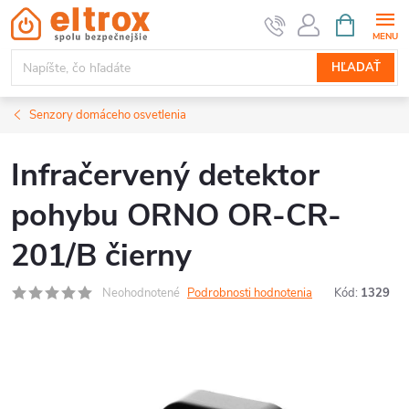
Prejsť
NÁKUPN
KOŠÍK
na
obsah
HĽADAŤ
Senzory domáceho osvetlenia
Infračervený detektor
pohybu ORNO OR-CR-
201/B čierny
Neohodnotené
Podrobnosti hodnotenia
Kód:
1329