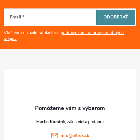
Z
Email
ODOBERAŤ
á
Vložením e-mailu súhlasíte s
podmienkami ochrany osobných
p
údajov
ä
t
i
e
Martin Kundrik
info
@
eltrox.sk