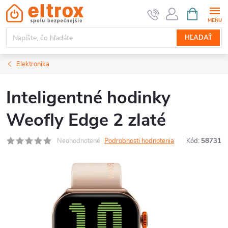
Prejsť
NÁKUPN
KOŠÍK
na
obsah
HĽADAŤ
Elektronika
Inteligentné hodinky
Weofly Edge 2 zlaté
Neohodnotené
Podrobnosti hodnotenia
Kód:
58731