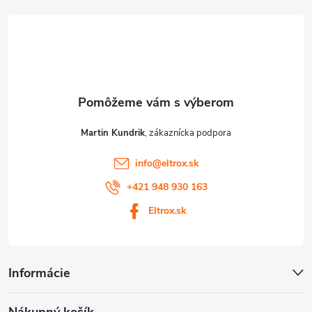
t
i
e
Martin Kundrik
info
@
eltrox.sk
+421 948 930 163
Eltrox.sk
Informácie
Nákupný košík