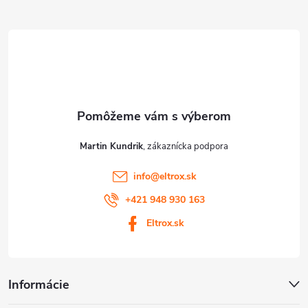
ä
v
t
ý
p
i
i
e
s
u
Martin Kundrik
info
@
eltrox.sk
+421 948 930 163
Eltrox.sk
Informácie