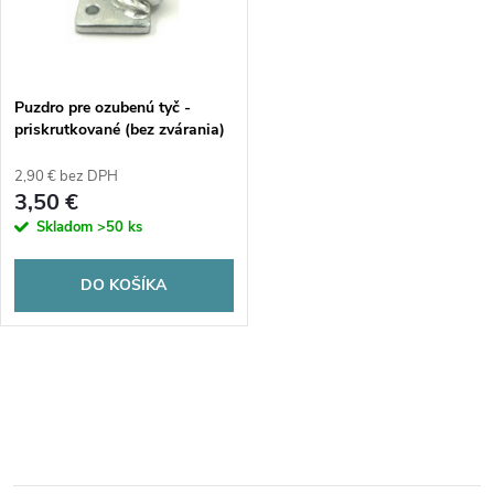
n
i
i
s
e
Puzdro pre ozubenú tyč -
priskrutkované (bez zvárania)
p
p
2,90 € bez DPH
r
3,50 €
r
Skladom
>50 ks
o
o
DO KOŠÍKA
d
d
u
O
u
k
v
k
t
l