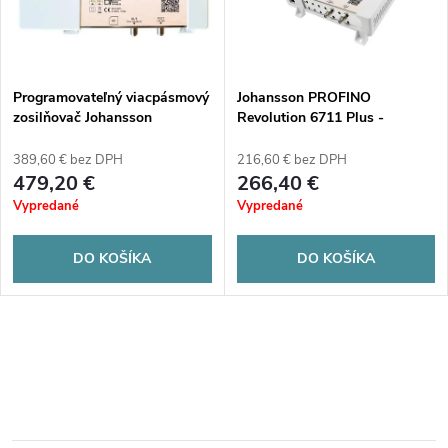
n
i
i
s
e
Programovateľný viacpásmový
Johansson PROFINO
zosilňovač Johansson
Revolution 6711 Plus -
p
PROFILER Revolution 6702
viacpásmový zosilňovač pre
p
SAT
televíziu
389,60 € bez DPH
216,60 € bez DPH
r
479,20 €
266,40 €
r
Vypredané
Vypredané
o
o
DO KOŠÍKA
DO KOŠÍKA
d
d
u
O
u
k
v
k
t
l