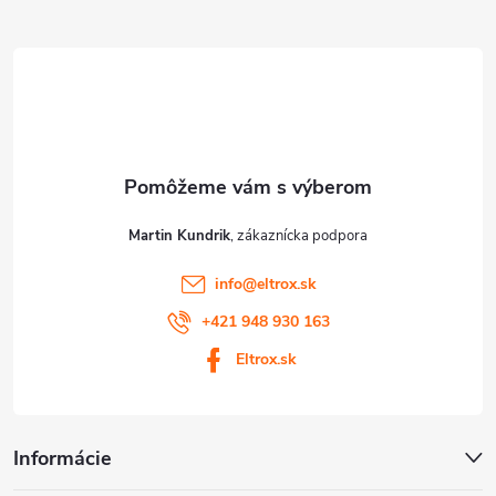
ä
v
t
ý
p
i
i
e
s
u
Martin Kundrik
info
@
eltrox.sk
+421 948 930 163
Eltrox.sk
Informácie