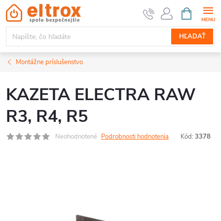
Prejsť
NÁKUPN
KOŠÍK
na
obsah
HĽADAŤ
Montážne príslušenstvo
KAZETA ELECTRA RAW
R3, R4, R5
Neohodnotené
Podrobnosti hodnotenia
Kód:
3378