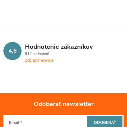
Hodnotenie zákazníkov
4,6
917 hodnotení
Zobraziť recenzie
Odoberať newsletter
Z
Email
ODOBERAŤ