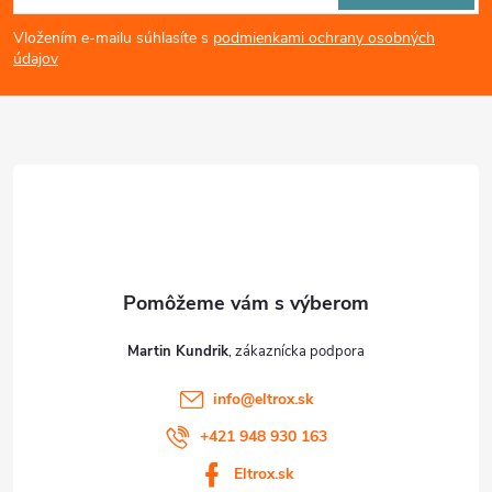
á
Vložením e-mailu súhlasíte s
podmienkami ochrany osobných
p
údajov
ä
t
i
e
Martin Kundrik
info
@
eltrox.sk
+421 948 930 163
Eltrox.sk