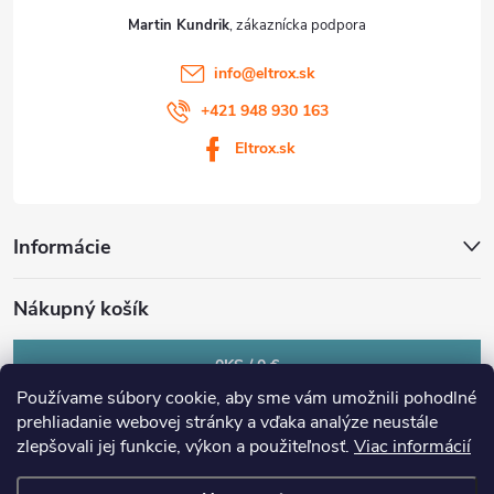
Martin Kundrik
info
@
eltrox.sk
+421 948 930 163
Eltrox.sk
Informácie
Nákupný košík
0
KS /
0 €
Používame súbory cookie, aby sme vám umožnili pohodlné
prehliadanie webovej stránky a vďaka analýze neustále
zlepšovali jej funkcie, výkon a použiteľnosť.
Viac informácií