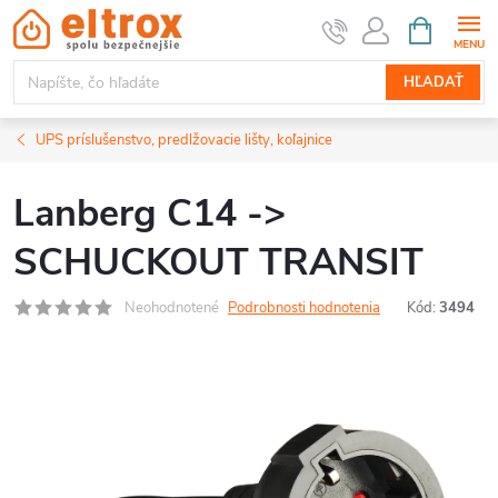
Prejsť
NÁKUPN
KOŠÍK
na
obsah
HĽADAŤ
UPS príslušenstvo, predlžovacie lišty, koľajnice
Lanberg C14 ->
SCHUCKOUT TRANSIT
Neohodnotené
Podrobnosti hodnotenia
Kód:
3494