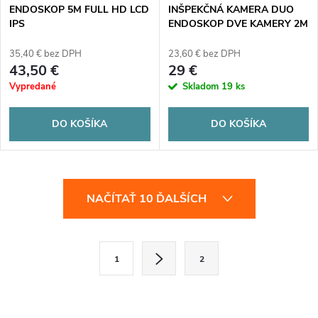
ENDOSKOP 5M FULL HD LCD
INŠPEKČNÁ KAMERA DUO
IPS
ENDOSKOP DVE KAMERY 2M
7LED 2xFHD WIFI pre
iPHONE
35,40 € bez DPH
23,60 € bez DPH
43,50 €
29 €
Vypredané
Skladom
19 ks
DO KOŠÍKA
DO KOŠÍKA
O
NAČÍTAŤ 10 ĎALŠÍCH
v
l
S
1
2
t
á
r
d
á