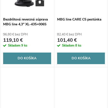
t
o
o
v
Bezdrôtová reverzná súprava
MBG line CARE C5 pestúnka
v
MBG line 4,3" XL-435+006S
96,80 € bez DPH
82,40 € bez DPH
119,10 €
101,40 €
Skladom
9 ks
Skladom
8 ks
DO KOŠÍKA
DO KOŠÍKA