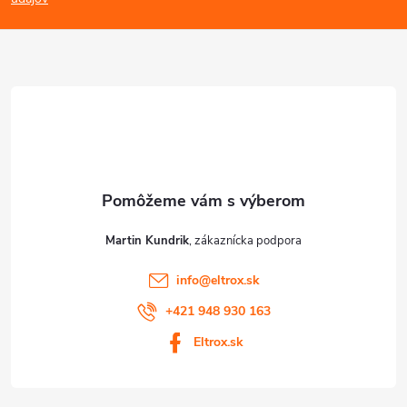
p
p
ä
i
s
t
u
i
e
Martin Kundrik
info
@
eltrox.sk
+421 948 930 163
Eltrox.sk