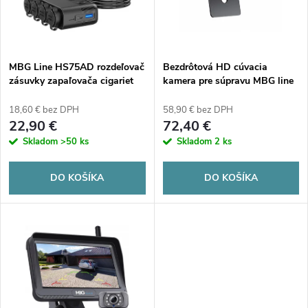
n
i
i
s
e
MBG Line HS75AD rozdeľovač
Bezdrôtová HD cúvacia
zásuvky zapaľovača cigariet
kamera pre súpravu MBG line
p
D-435
p
18,60 € bez DPH
58,90 € bez DPH
r
22,90 €
72,40 €
r
Skladom
>50 ks
Skladom
2 ks
o
o
DO KOŠÍKA
DO KOŠÍKA
d
d
u
u
k
k
t