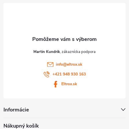
t
ý
p
i
i
e
s
u
Martin Kundrik
info
@
eltrox.sk
+421 948 930 163
Eltrox.sk
Informácie
Nákupný košík