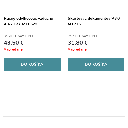
Ručný odvlhčovač vzduchu
Skartovač dokumentov V3.0
AIR-DRY MT6529
MT215
35,40 € bez DPH
25,90 € bez DPH
43,50 €
31,80 €
Vypredané
Vypredané
DO KOŠÍKA
DO KOŠÍKA
O
v
l
á