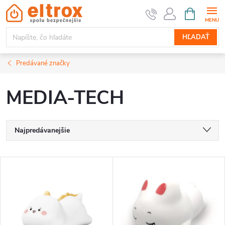
Prejsť
NÁKUPN
KOŠÍK
na
obsah
HĽADAŤ
Predávané značky
MEDIA-TECH
R
Najpredávanejšie
a
Najlacnejšie
V
Najdrahšie
d
ý
Abecedne
e
p