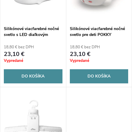
n
i
i
s
e
Silikónové viacfarebné nočné
Silikónové viacfarebné nočné
svetlo s LED diaľkovým
svetlo pre deti POKKY
p
ovládaním Pokky Clever Dino
(Dreaming Bunny) MT225
p
MT227
18,80 € bez DPH
18,80 € bez DPH
r
23,10 €
23,10 €
r
Vypredané
Vypredané
o
o
DO KOŠÍKA
DO KOŠÍKA
d
d
u
u
k
k
t