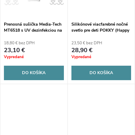
t
o
o
v
Prenosná sušička Media-Tech
Silikónové viacfarebné nočné
v
MT6518 s UV dezinfekciou na
svetlo pre deti POKKY (Happy
oblečenie a obuv
Kitty) MT226
18,80 € bez DPH
23,50 € bez DPH
23,10 €
28,90 €
Vypredané
Vypredané
DO KOŠÍKA
DO KOŠÍKA