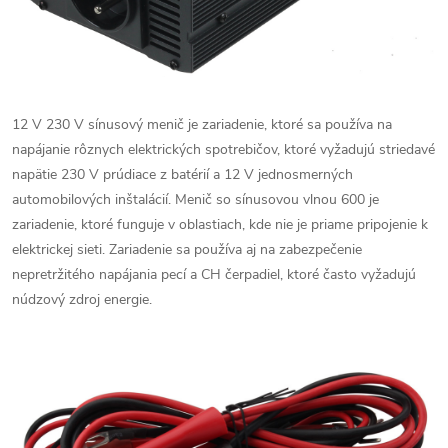
12 V 230 V sínusový menič je zariadenie, ktoré sa používa na
napájanie rôznych elektrických spotrebičov, ktoré vyžadujú striedavé
napätie 230 V prúdiace z batérií a 12 V jednosmerných
automobilových inštalácií. Menič so sínusovou vlnou 600 je
zariadenie, ktoré funguje v oblastiach, kde nie je priame pripojenie k
elektrickej sieti. Zariadenie sa používa aj na zabezpečenie
nepretržitého napájania pecí a CH čerpadiel, ktoré často vyžadujú
núdzový zdroj energie.