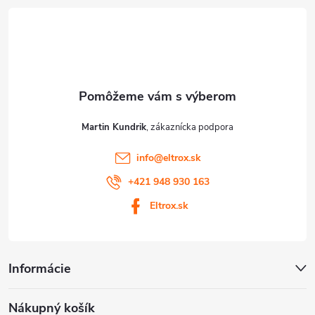
t
i
e
Martin Kundrik
info
@
eltrox.sk
+421 948 930 163
Eltrox.sk
Informácie
Nákupný košík