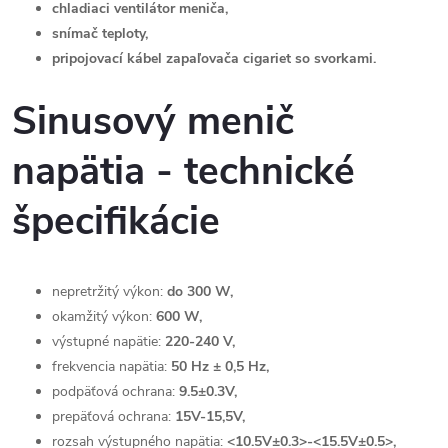
chladiaci ventilátor meniča,
snímač teploty,
pripojovací kábel zapaľovača cigariet so svorkami.
Sinusový menič
napätia - technické
špecifikácie
nepretržitý výkon:
do 300 W,
okamžitý výkon:
600 W,
výstupné napätie:
220-240 V,
frekvencia napätia:
50 Hz ± 0,5 Hz,
podpäťová ochrana:
9.5±0.3V,
prepäťová ochrana:
15V-15,5V,
rozsah výstupného napätia:
<10.5V±0.3>-<15.5V±0.5>,