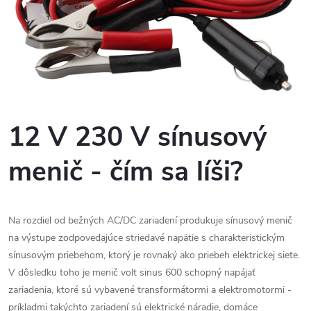
12 V 230 V sínusový
menič - čím sa líši?
Na rozdiel od bežných AC/DC zariadení produkuje sínusový menič
na výstupe zodpovedajúce striedavé napätie s charakteristickým
sínusovým priebehom, ktorý je rovnaký ako priebeh elektrickej siete.
V dôsledku toho je menič volt sinus 600 schopný napájať
zariadenia, ktoré sú vybavené transformátormi a elektromotormi -
príkladmi takýchto zariadení sú elektrické náradie, domáce