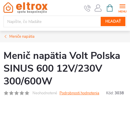
Prejsť
NÁKUPN
KOŠÍK
na
obsah
HĽADAŤ
Meniče napätia
Menič napätia Volt Polska
SINUS 600 12V/230V
300/600W
Neohodnotené
Podrobnosti hodnotenia
Kód:
3038