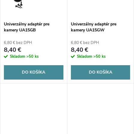
t
o
o
v
Univerzálny adaptér pre
Univerzálny adaptér pre
v
kamery UA15GB
kamery UA15GW
6,80 € bez DPH
6,80 € bez DPH
8,40 €
8,40 €
Skladom
>50 ks
Skladom
>50 ks
DO KOŠÍKA
DO KOŠÍKA