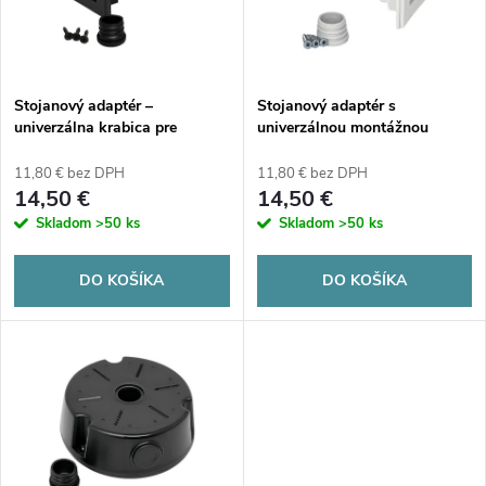
n
i
i
s
e
Stojanový adaptér –
Stojanový adaptér s
univerzálna krabica pre
univerzálnou montážnou
p
kamery UA15GBBR
krabicou pre kamery
p
UA15GWBR
11,80 € bez DPH
11,80 € bez DPH
r
14,50 €
14,50 €
r
Skladom
>50 ks
Skladom
>50 ks
o
o
DO KOŠÍKA
DO KOŠÍKA
d
d
u
u
k
k
t