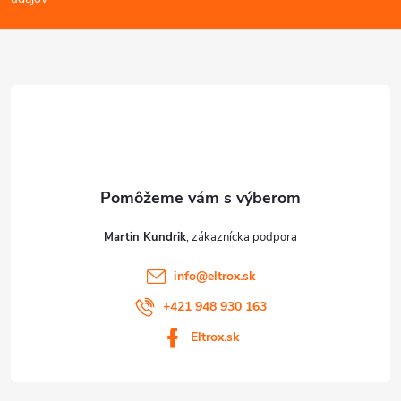
p
p
ä
i
s
t
u
i
e
Martin Kundrik
info
@
eltrox.sk
+421 948 930 163
Eltrox.sk