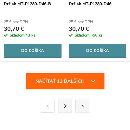
Držiak MT-P1280-D46-B
Držiak MT-P1280-D46
25 € bez DPH
25 € bez DPH
30,70 €
30,70 €
Skladom
43 ks
Skladom
>50 ks
DO KOŠÍKA
DO KOŠÍKA
O
NAČÍTAŤ 12 ĎALŠÍCH
v
l
S
1
6
t
á
r
d
á