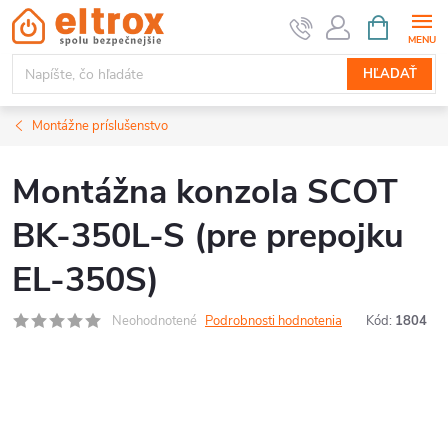
Prejsť
NÁKUPN
KOŠÍK
na
obsah
HĽADAŤ
Montážne príslušenstvo
Montážna konzola SCOT
BK-350L-S (pre prepojku
EL-350S)
Neohodnotené
Podrobnosti hodnotenia
Kód:
1804