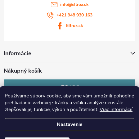
info
@
eltrox.sk
+421 948 930 163
Eltrox.sk
Informácie
Nákupný košík
0
KS /
0 €
Používame súbory cookie, aby sme vám umožnili pohodlné
prehliadanie webovej stránky a vďaka analýze neustále
zlepšovali jej funkcie, výkon a použiteľnosť.
Viac informácií
Nastavenie
Copyright 2026
eltrox.sk
. Všetky práva vyhradené.
Upraviť nastavenie