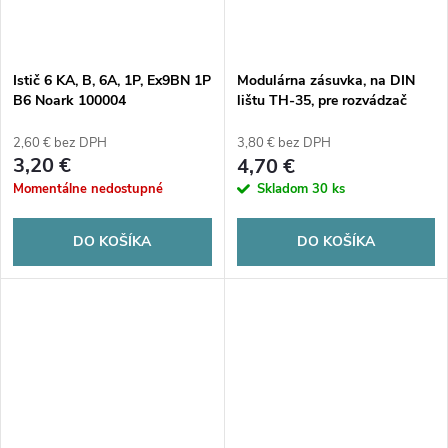
t
o
o
v
Istič 6 KA, B, 6A, 1P, Ex9BN 1P
Modulárna zásuvka, na DIN
v
B6 Noark 100004
lištu TH-35, pre rozvádzač
Noark Ex9DS-F 106194
2,60 € bez DPH
3,80 € bez DPH
3,20 €
4,70 €
Momentálne nedostupné
Skladom
30 ks
DO KOŠÍKA
DO KOŠÍKA