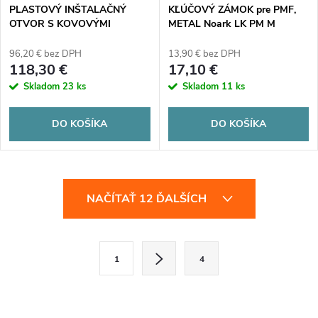
PLASTOVÝ INŠTALAČNÝ
KĽÚČOVÝ ZÁMOK pre PMF,
OTVOR S KOVOVÝMI
METAL Noark LK PM M
DVIERKY, zapustený, IP40, 5
105494
radov, 60 modulov Noark PMF
96,20 € bez DPH
13,90 € bez DPH
60 107262
118,30 €
17,10 €
Skladom
23 ks
Skladom
11 ks
DO KOŠÍKA
DO KOŠÍKA
O
NAČÍTAŤ 12 ĎALŠÍCH
v
l
S
1
4
t
á
r
d
á