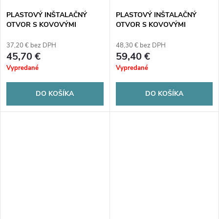
PLASTOVÝ INŠTALAČNÝ
PLASTOVÝ INŠTALAČNÝ
OTVOR S KOVOVÝMI
OTVOR S KOVOVÝMI
DVIERKY, zapustený, IP40, 2
DVIERKY, zapustený, IP40, 3
rady, 24 modulov Noark PMF
rady, 36 modulov Noark PMF
37,20 € bez DPH
48,30 € bez DPH
24 107102
36 107103
45,70 €
59,40 €
Vypredané
Vypredané
DO KOŠÍKA
DO KOŠÍKA