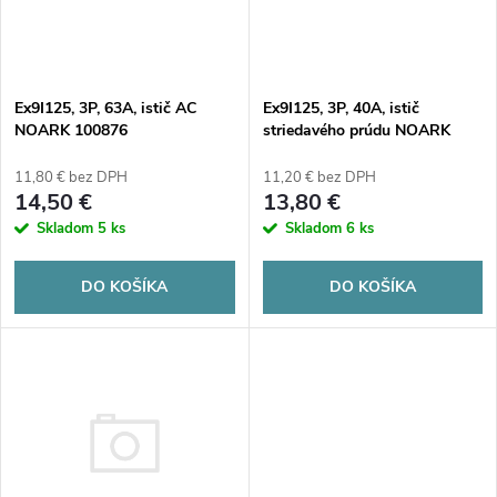
n
i
i
s
Ex9I125, 3P, 63A, istič AC
Ex9I125, 3P, 40A, istič
e
NOARK 100876
striedavého prúdu NOARK
p
100875
p
11,80 € bez DPH
11,20 € bez DPH
r
14,50 €
13,80 €
r
Skladom
5 ks
Skladom
6 ks
o
o
DO KOŠÍKA
DO KOŠÍKA
d
d
u
u
k
k
t