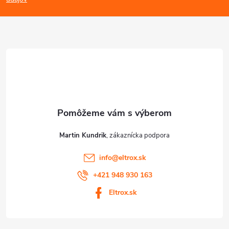
p
p
ä
i
s
t
u
i
e
Martin Kundrik
info
@
eltrox.sk
+421 948 930 163
Eltrox.sk