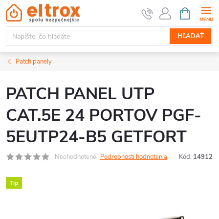
Prejsť
NÁKUPN
KOŠÍK
na
obsah
HĽADAŤ
Patch panely
PATCH PANEL UTP
CAT.5E 24 PORTOV PGF-
5EUTP24-B5 GETFORT
Neohodnotené
Podrobnosti hodnotenia
Kód:
14912
Tip