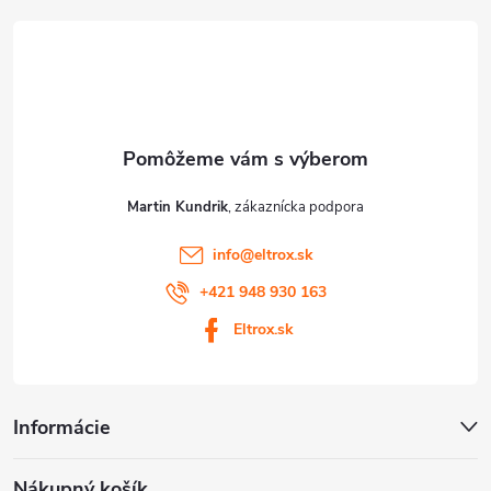
t
i
e
Martin Kundrik
info
@
eltrox.sk
+421 948 930 163
Eltrox.sk
Informácie
Nákupný košík