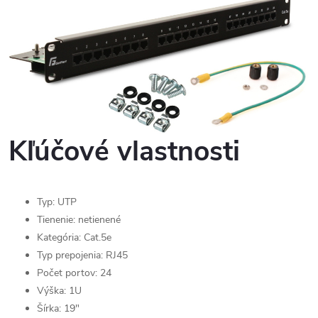
Kľúčové vlastnosti
Typ: UTP
Tienenie: netienené
Kategória: Cat.5e
Typ prepojenia: RJ45
Počet portov: 24
Výška: 1U
Šírka: 19"